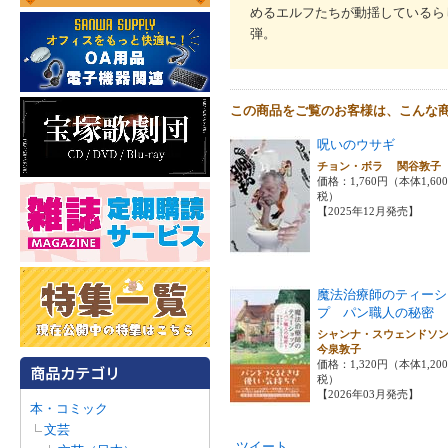
めるエルフたちが動揺しているら
弾。
この商品をご覧のお客様は、こんな
呪いのウサギ
チョン・ボラ 関谷敦
価格：1,760円（本体1,60
税）
【2025年12月発売】
魔法治療師のティーシ
プ パン職人の秘密
シャンナ・スウェンド
今泉敦子
価格：1,320円（本体1,20
税）
【2026年03月発売】
本・コミック
文芸
ツイート