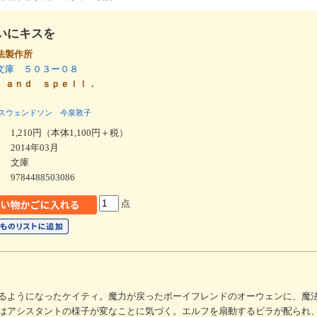
いにキスを
法製作所
文庫 ５０３ー０８
 ａｎｄ ｓｐｅｌｌ．
スウェンドソン
今泉敦子
1,210円（本体1,100円＋税）
2014年03月
文庫
9784488503086
点
るようになったケイティ。魔力が戻ったボーイフレンドのオーウェンに、魔
はアシスタントの様子が変なことに気づく。エルフを扇動するビラが配られ