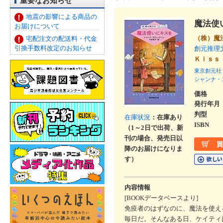
重要なお知らせ
地震の影響による商品の
魔法使
お届けについて
（株）魔
宅配注文の配送料・代金
引換手数料改定のお知らせ
創元推理
Ｋｉｓｓ
東京創元社
シャンナ・
価格
発行年月
判型
在庫状況
：在庫あり
ISBN
（1～2日で出荷、新
刊の場合、発売日以
降のお届けになりま
す）
内容情報
[BOOKデータベースより]
免疫者のはずなのに、魔法を使え
毎日だ。そんなある日、ケイティ