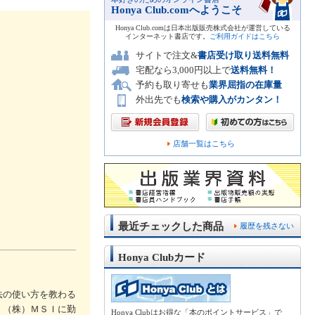
Honya Club.comへようこそ
Honya Club.comは日本出版販売株式会社が運営している
インターネット書店です。
ご利用ガイドはこちら
サイトで注文&
書店受け取り送料無料
宅配なら3,000円以上で
送料無料！
予約も取り寄せも
業界屈指の在庫量
外出先でも
検索や購入がカンタン！
店舗一覧はこちら
最近チェックした商品
履歴を残さない
Honya Clubカード
法の使い方を教わる
、（株）ＭＳＩに勤
Honya Clubはお得な「本のポイントサービス」で