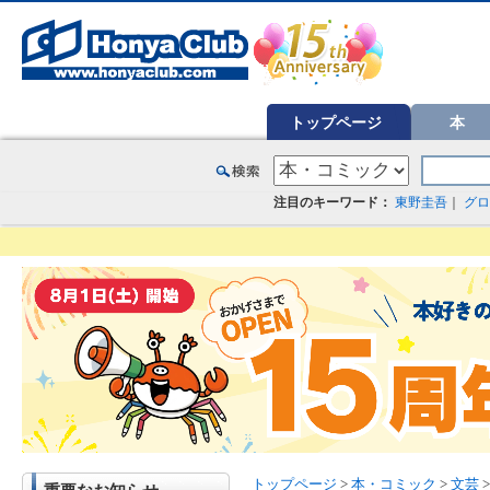
オンライン書店【ホンヤクラブ】はお好きな本屋での受け取りで送料無料！新刊予約・通販も。本（書籍）、雑誌、漫
トップページ
本
注目のキーワード：
東野圭吾
｜
グロ
トップページ
>
本・コミック
>
文芸