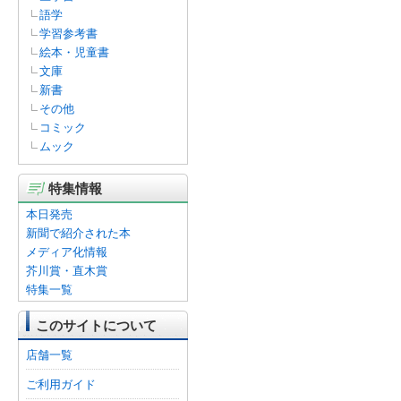
語学
学習参考書
絵本・児童書
文庫
新書
その他
コミック
ムック
特集情報
本日発売
新聞で紹介された本
メディア化情報
芥川賞・直木賞
特集一覧
このサイトについて
店舗一覧
ご利用ガイド