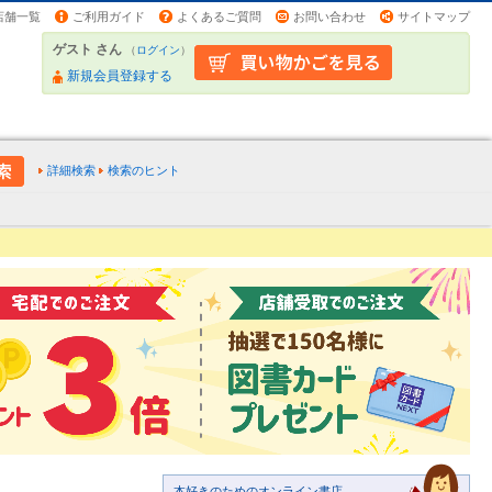
店舗一覧
ご利用ガイド
よくあるご質問
お問い合わせ
サイトマップ
ゲスト さん
（
ログイン
）
新規会員登録する
詳細検索
検索のヒント
本好きのためのオンライン書店