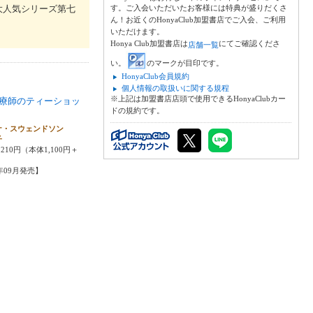
大人気シリーズ第七
す。ご入会いただいたお客様には特典が盛りだくさ
ん！お近くのHonyaClub加盟書店でご入会、ご利用
いただけます。
Honya Club加盟書店は
にてご確認くださ
店舗一覧
い。
のマークが目印です。
HonyaClub会員規約
個人情報の取扱いに関する規程
※上記は加盟書店店頭で使用できるHonyaClubカー
療師のティーショッ
ドの規約です。
ナ・スウェンドソン
子
210円（本体1,100円＋
5年09月発売】