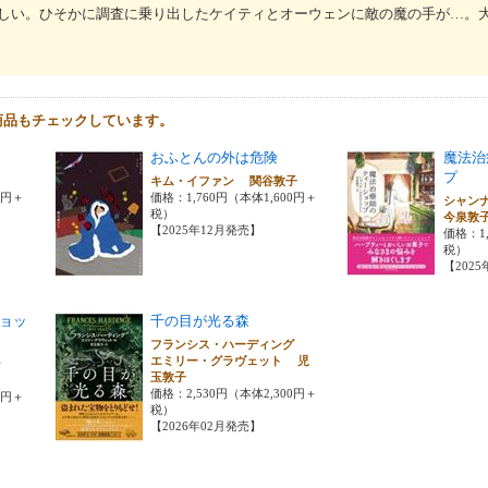
しい。ひそかに調査に乗り出したケイティとオーウェンに敵の魔の手が…。
商品もチェックしています。
おふとんの外は危険
魔法治
プ
子
キム・イファン 関谷敦子
0円＋
価格：1,760円（本体1,600円＋
シャン
税）
今泉敦
【2025年12月発売】
価格：1,
税）
【202
ョッ
千の目が光る森
フランシス・ハーディング
エミリー・グラヴェット 児
ソン
玉敦子
価格：2,530円（本体2,300円＋
0円＋
税）
【2026年02月発売】