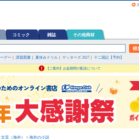
画（コミック）など在庫も充実
コミック
雑誌
その他商材
ーグー
｜
課題図書
｜
夏休みドリル
｜
ゲッターズ 2027
｜
十二国記【予約】
【ご案内】お盆期間の配送について
>
文芸（海外）
>
海外の小説