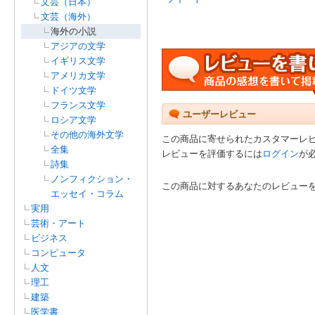
文芸（日本）
文芸（海外）
海外の小説
アジアの文学
イギリス文学
アメリカ文学
ドイツ文学
フランス文学
ユーザーレビュー
ロシア文学
その他の海外文学
この商品に寄せられたカスタマーレ
全集
レビューを評価するには
ログイン
が
詩集
ノンフィクション・
この商品に対するあなたのレビュー
エッセイ・コラム
実用
芸術・アート
ビジネス
コンピュータ
人文
理工
建築
医学書