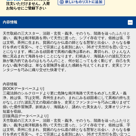
注文いただけません。入荷
お知らせにご登録下さい
内容情報
天竺取経の三大スター、法顕・玄奘・義浄。そのうち、陸路を辿ったふたりと
違い、義浄は南洋航路を用いて天竺に渡った、シブイ存在です。俗姓は張、字
は文明。斉州に生まれ、貧困のなか仏道の師となる慧智と出会い、さらなる修
行を求めて長安へ。そこで宗派による差別にあい、36才で天竺行を思い立つこ
とになります。稀にみる頑固者で異相の義浄は慕われ、裏切られ、ひょんな人
物に見込まれて海路をゆくことになります。幻術あり、海賊ありの波乱万丈の
旅が魅力的であるのはもちろんのこと、何が起こっても全く動じず、自己を失
わない義浄の姿は、単なる冒険譚を超えた感銘を与えてくれます。史実とファ
ンタジーを巧みに織り交ぜた快著です。
内容情報
[BOOKデータベースより]
三蔵法師のシルクロードより更に危険な南洋海路で天竺をめざした変人・義
浄。姓は張、字は文明。斉州生まれの、まれにみる頑固者にして異相の持ち主
がなしとげた波乱万丈の取経の旅を、史実とファンタジーを巧みに織りまぜて
描いた傑作冒険譚。妖術あり、海賊あり、謎めいた美女あり。文庫オリジナル
短篇を収録。
[日販商品データベースより]
天竺取経の三大スター、法顕・玄奘・義浄。そのうち、陸路を辿ったふたりと
違い、義浄は南洋航路を用いて天竺に渡った、シブイ存在です。俗姓は張、字
は文明。斉州に生まれ、貧困のなか仏道の師となる慧智と出会い、さらなる修
行を求めて長安へ。そこで宗派による差別にあい、36才で天竺行を思い立つこ