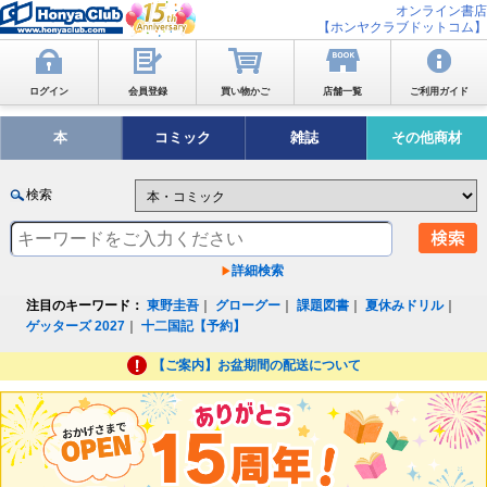
オンライン書店
【ホンヤクラブドットコム】
ログイン
会員登録
買い物かご
店舗一覧
ご利用ガイド
本
コミック
雑誌
その他商材
検索
詳細検索
注目のキーワード：
東野圭吾
｜
グローグー
｜
課題図書
｜
夏休みドリル
｜
ゲッターズ 2027
｜
十二国記【予約】
【ご案内】お盆期間の配送について