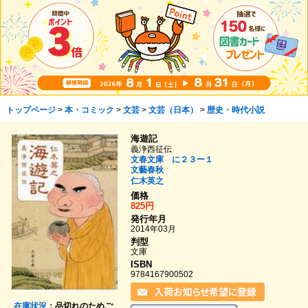
トップページ
>
本・コミック
>
文芸
>
文芸（日本）
>
歴史・時代小説
海遊記
義浄西征伝
文春文庫 に２３ー１
文藝春秋
仁木英之
価格
825円
発行年月
2014年03月
判型
文庫
ISBN
9784167900502
在庫状況
：品切れのためご