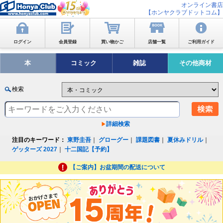
オンライン書店
【ホンヤクラブドットコム】
ログイン
会員登録
買い物かご
店舗一覧
ご利用ガイド
本
コミック
雑誌
その他商材
検索
詳細検索
注目のキーワード：
東野圭吾
｜
グローグー
｜
課題図書
｜
夏休みドリル
｜
ゲッターズ 2027
｜
十二国記【予約】
【ご案内】お盆期間の配送について