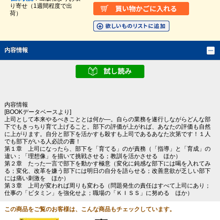
り寄せ（1週間程度で出
荷）
内容情報
内容情報
[BOOKデータベースより]
上司として本来やるべきこととは何か―。自らの業務を遂行しながらどんな部
下でもきっちり育て上げること。部下の評価が上がれば、あなたの評価も自然
に上がります。自分と部下を活かすも殺すも上司であるあなた次第です！１人
でも部下がいる人必読の書！
第１章 上司になったら、部下を「育てる」のが責務（「指導」と「育成」の
違い；「理想像」を描いて挑戦させる；教訓を活かさせる ほか）
第２章 たった一言で部下を動かす極意（変化に鈍感な部下には喝を入れてみ
る；変化、改革を嫌う部下には明日の自分を語らせる；改善意欲が乏しい部下
には痛い刺激を ほか）
第３章 上司が変われば周りも変わる（問題発生の責任はすべて上司にあり；
仕事の「ビタミン」を強化せよ；職場の「ＫＩＳＳ」に努める ほか）
この商品をご覧のお客様は、こんな商品もチェックしています。