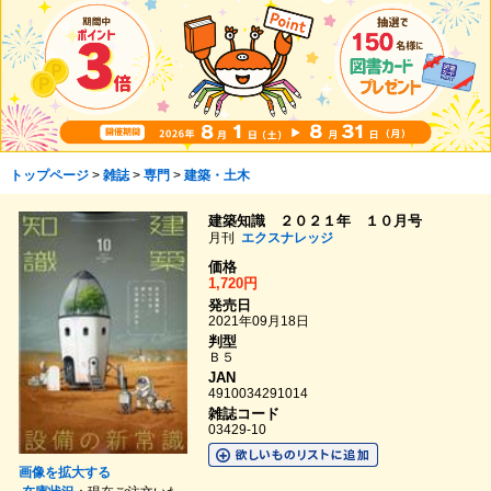
トップページ
>
雑誌
>
専門
>
建築・土木
建築知識 ２０２１年 １０月号
月刊
エクスナレッジ
価格
1,720円
発売日
2021年09月18日
判型
Ｂ５
JAN
4910034291014
雑誌コード
03429-10
画像を拡大する