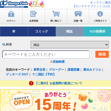
オンライン書店
【ホンヤクラブドットコム】
ログイン
会員登録
買い物かご
店舗一覧
ご利用ガイド
本
コミック
雑誌
その他商材
検索
詳細検索
注目のキーワード：
東野圭吾
｜
グローグー
｜
課題図書
｜
夏休みドリル
｜
ゲッターズ 2027
｜
十二国記【予約】
【ご案内】お盆期間の配送について