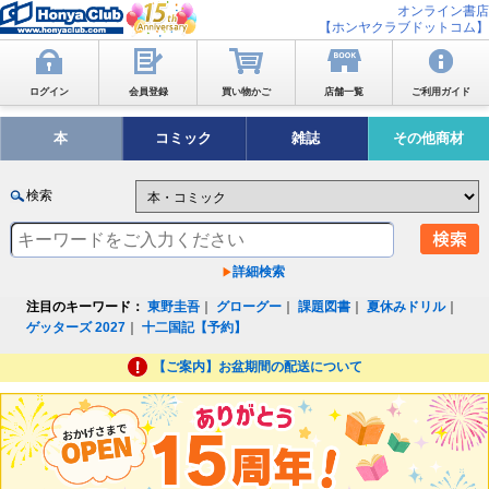
オンライン書店
【ホンヤクラブドットコム】
ログイン
会員登録
買い物かご
店舗一覧
ご利用ガイド
本
コミック
雑誌
その他商材
検索
詳細検索
注目のキーワード：
東野圭吾
｜
グローグー
｜
課題図書
｜
夏休みドリル
｜
ゲッターズ 2027
｜
十二国記【予約】
【ご案内】お盆期間の配送について