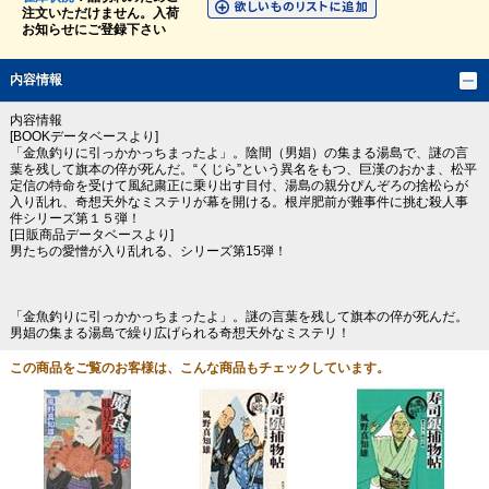
注文いただけません。入荷
お知らせにご登録下さい
内容情報
内容情報
[BOOKデータベースより]
「金魚釣りに引っかかっちまったよ」。陰間（男娼）の集まる湯島で、謎の言
葉を残して旗本の倅が死んだ。“くじら”という異名をもつ、巨漢のおかま、松平
定信の特命を受けて風紀粛正に乗り出す目付、湯島の親分ぴんぞろの捨松らが
入り乱れ、奇想天外なミステリが幕を開ける。根岸肥前が難事件に挑む殺人事
件シリーズ第１５弾！
[日販商品データベースより]
男たちの愛憎が入り乱れる、シリーズ第15弾！
「金魚釣りに引っかかっちまったよ」。謎の言葉を残して旗本の倅が死んだ。
男娼の集まる湯島で繰り広げられる奇想天外なミステリ！
この商品をご覧のお客様は、こんな商品もチェックしています。