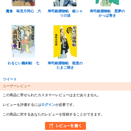
魔食 味見方同心 六
寿司銀捕物帖 銀シャ
寿司銀捕物帖 悪夢の
リの涙
かっぱ巻き
わるじい義剣帖 七
寿司銀捕物帖 殺意の
たまご焼き
ツイート
ユーザーレビュー
この商品に寄せられたカスタマーレビューはまだありません。
レビューを評価するには
ログイン
が必要です。
この商品に対するあなたのレビューを投稿することができます。