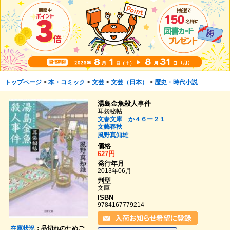
トップページ
>
本・コミック
>
文芸
>
文芸（日本）
>
歴史・時代小説
湯島金魚殺人事件
耳袋秘帖
文春文庫 か４６ー２１
文藝春秋
風野真知雄
価格
627円
発行年月
2013年06月
判型
文庫
ISBN
9784167779214
在庫状況
：品切れのためご