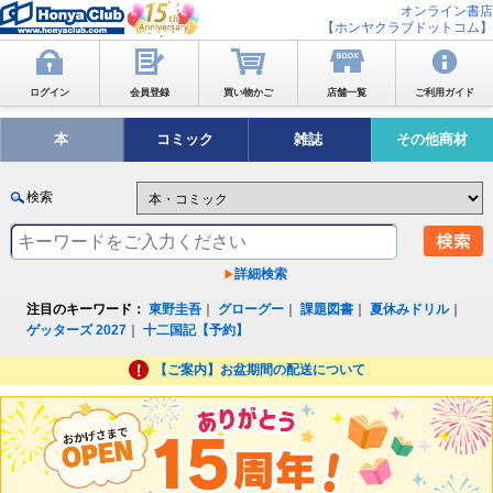
オンライン書店
【ホンヤクラブドットコム】
ログイン
会員登録
買い物かご
店舗一覧
ご利用ガイド
本
コミック
雑誌
その他商材
検索
詳細検索
注目のキーワード：
東野圭吾
｜
グローグー
｜
課題図書
｜
夏休みドリル
｜
ゲッターズ 2027
｜
十二国記【予約】
【ご案内】お盆期間の配送について