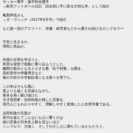
サッカー選手：旗手怜央選手
→欧州フットボール日記「試合前に手に取る大切な本」として紹介
亀梨和也さん
→ダ・ヴィンチ（2017年6月号）で紹介
など超一流のアスリート、俳優、経営者などから愛され続けるロングセラー
不安と生きるか。
理想に死ぬか。
外国の文明を学ぼうと、
死罪を覚悟で黒船に乗り込もうとした。
幽閉の処分となると小さな塾「松下村塾」を開き、
高杉晋作や伊藤博文など、
後の大臣や大学創設者になる面々を育てた。
この本はそんな風に
誰よりも遠くを見据えながら、
幕末を熱く駆け抜けた
天才思想家・吉田松陰が残した言葉を、
現代人にもわかりやすく、理解しやすく変換した人生哲学書である。
吉田松陰の言葉が
世代を超えてこんなにも心に響くのは
彼の言葉が日本史上類を見ないほど
シンプルで、力強く、そしてやさしさに満ちているからだろう。