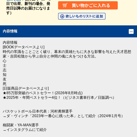
日で出荷、新刊の場合、発
売日以降のお届けになりま
す）
内容情報
内容情報
[BOOKデータベースより]
時代の常識をことごとく破り、幕末の英雄たちに大きな影響を与えた天才思想
家・吉田松陰から学ぶ自分と仲間の魂に火をつける方法。
心
士
志
知
友
死
[日販商品データベースより]
★85万部突破のベストセラー！(2026年8月時点)
★2025年・年間ベストセラー4位！（ビジネス書単行本／日販調べ）
バスケットボール日本代表：河村勇輝選手
→ダ・ヴィンチ「2023年一番心に残った本」として紹介（2024年1月号）
格闘家・YA-MAN選手
→インスタグラムにて紹介