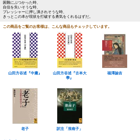
困難にぶつかった時、
自信を失いそうな時、
プレッシャーに押し潰されそうな時、
きっとこの本が現状を打破する勇気をくれるはずだ。
この商品をご覧のお客様は、こんな商品もチェックしています。
山田方谷述『中庸』
山田方谷述『古本大
福澤諭吉
學』
老子
訳注「淮南子」