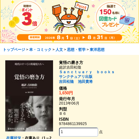
トップページ
>
本・コミック
>
人文
>
思想・哲学
>
東洋思想
覚悟の磨き方
超訳吉田松陰
Ｓａｎｃｔｕａｒｙ ｂｏｏｋｓ
サンクチュアリ出版
吉田松陰
池田貴将
価格
1,650円
発行年月
2013年06月
判型
Ｂ６
ISBN
9784861139925
点
在庫状況
：在庫あり（1～2