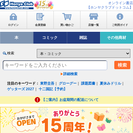
オンライン書店
【ホンヤクラブドットコム】
ログイン
会員登録
買い物かご
店舗一覧
ご利用ガイド
本
コミック
雑誌
その他商材
検索
詳細検索
注目のキーワード：
東野圭吾
｜
グローグー
｜
課題図書
｜
夏休みドリル
｜
ゲッターズ 2027
｜
十二国記【予約】
【ご案内】お盆期間の配送について