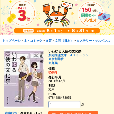
トップページ
>
本・コミック
>
文芸
>
文芸（日本）
>
ミステリー・サスペンス
いわゆる天使の文化祭
創元推理文庫 ４７３ー０５
東京創元社
似鳥鶏
価格
858円
発行年月
2011年12月
判型
文庫
ISBN
9784488473051
点
在庫状況
：在庫あり（1～2