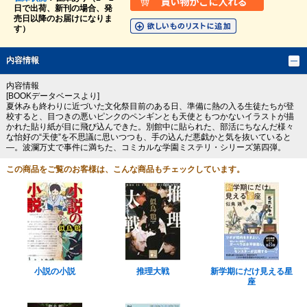
日で出荷、新刊の場合、発
売日以降のお届けになりま
す）
内容情報
内容情報
[BOOKデータベースより]
夏休みも終わりに近づいた文化祭目前のある日、準備に熱の入る生徒たちが登
校すると、目つきの悪いピンクのペンギンとも天使ともつかないイラストが描
かれた貼り紙が目に飛び込んできた。別館中に貼られた、部活にちなんだ様々
な怡好の“天使”を不思議に思いつつも、手の込んだ悪戯かと気を抜いていると
―。波瀾万丈で事件に満ちた、コミカルな学園ミステリ・シリーズ第四弾。
この商品をご覧のお客様は、こんな商品もチェックしています。
小説の小説
推理大戦
新学期にだけ見える星
座