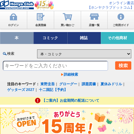
オンライン書店
【ホンヤクラブドットコム】
ログイン
会員登録
買い物かご
店舗一覧
ご利用ガイド
本
コミック
雑誌
その他商材
検索
詳細検索
注目のキーワード：
東野圭吾
｜
グローグー
｜
課題図書
｜
夏休みドリル
｜
ゲッターズ 2027
｜
十二国記【予約】
【ご案内】お盆期間の配送について