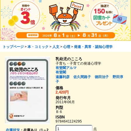
トップページ
>
本・コミック
>
人文
>
心理
>
発達・異常・認知心理学
乳幼児のこころ
子育ち・子育ての発達心理学
有斐閣アルマ
有斐閣
遠藤利彦
佐久間路子
徳田治子
野田淳
子
価格
2,420円
発行年月
2011年06月
判型
Ｂ６
ISBN
9784641124295
点
在庫状況
：在庫あり（1～2