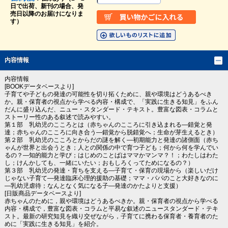
日で出荷、新刊の場合、発
売日以降のお届けになりま
す）
内容情報
内容情報
[BOOKデータベースより]
子育てや子どもの発達の可能性を切り拓くために、親や環境はどうあるべき
か。親・保育者の視点から学べる内容・構成で、「実践に生きる知見」をふん
だんに盛り込んだ、ニュー・スタンダード・テキスト。豊富な図表・コラムと
ストーリー性のある叙述で読みやすい。
第１部 乳幼児のこころとは（赤ちゃんのこころに引き込まれる―錯覚と発
達；赤ちゃんのこころに向き合う―錯覚から脱錯覚へ；生命が芽生えるとき）
第２部 乳幼児のこころとからだの謎を解く―初期能力と発達の諸側面（赤ち
ゃんが世界と出会うとき；人との関係の中で育つ子ども；何から何を学んでい
るの？―知的能力と学び；はじめのことばはママかマンマ？！；わたしはわた
し；けんかしても、一緒にいたい；おもしろくってためになるの？）
第３部 乳幼児の発達・育ちを支える―子育て・保育の現場から（楽しいだけ
じゃない子育て―発達臨床心理的援助の基礎；ママ・パパのこと大好きなのに
―乳幼児虐待；なんとなく気になる子―発達のかたよりと支援）
[日販商品データベースより]
赤ちゃんのために，親や環境はどうあるべきか。親・保育者の視点から学べる
内容・構成で，豊富な図表・コラムと平易な叙述のニュースタンダード・テキ
スト。最新の研究知見を織り交ぜながら，子育てに携わる保育者・養育者のた
めに「実践に生きる知見」を紹介。