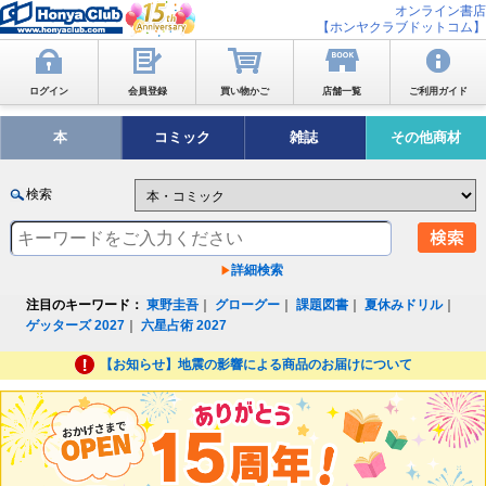
オンライン書店
【ホンヤクラブドットコム】
ログイン
会員登録
買い物かご
店舗一覧
ご利用ガイド
本
コミック
雑誌
その他商材
検索
詳細検索
注目のキーワード：
東野圭吾
｜
グローグー
｜
課題図書
｜
夏休みドリル
｜
ゲッターズ 2027
｜
六星占術 2027
【お知らせ】地震の影響による商品のお届けについて