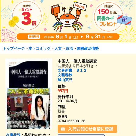
トップページ
>
本・コミック
>
人文
>
政治
>
国際政治情勢
中国人一億人電脳調査
共産党より日本が好き？
文春新書 ８１２
文藝春秋
城山英巳
価格
957円
発行年月
2011年06月
判型
新書
ISBN
9784166608126
在庫状況
：品切れのためご