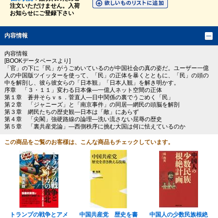
注文いただけません。入荷
お知らせにご登録下さい
内容情報
内容情報
[BOOKデータベースより]
「官」の下に「民」がうごめいているのが中国社会の真の姿だ。ユーザー一億
人の中国版ツイッターを使って、「民」の正体を暴くとともに、「民」の頭の
中を解剖し、彼ら彼女らの「日本観」「日本人観」を解き明かす。
序章 「３・１１」変わる日本像―一億人ネット空間の正体
第１章 蒼井そらｖｓ．菅直人―日中関係の裏でうごめく「民」
第２章 「ジャニーズ」と「南京事件」の同居―網民の頭脳を解剖
第３章 網民たちの歴史観―日本は「敵」にあらず
第４章 「尖閣」強硬路線の論理―洗い流さない屈辱の歴史
第５章 「裏共産党論」―西側秩序に挑む大国は何に怯えているのか
この商品をご覧のお客様は、こんな商品もチェックしています。
トランプの戦争とアメ
中国共産党 歴史を書
中国人の少数民族根絶