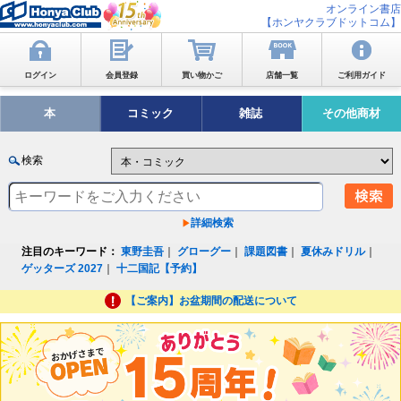
オンライン書店
【ホンヤクラブドットコム】
ログイン
会員登録
買い物かご
店舗一覧
ご利用ガイド
本
コミック
雑誌
その他商材
検索
詳細検索
注目のキーワード：
東野圭吾
｜
グローグー
｜
課題図書
｜
夏休みドリル
｜
ゲッターズ 2027
｜
十二国記【予約】
【ご案内】お盆期間の配送について