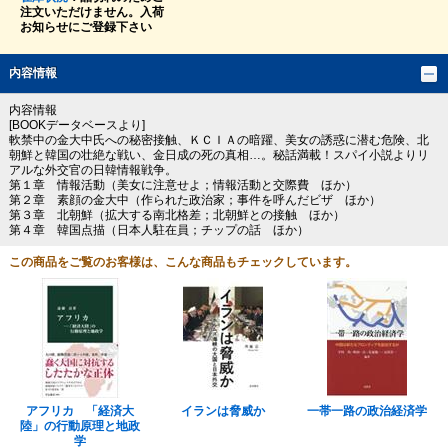
注文いただけません。入荷
お知らせにご登録下さい
内容情報
内容情報
[BOOKデータベースより]
軟禁中の金大中氏への秘密接触、ＫＣＩＡの暗躍、美女の誘惑に潜む危険、北
朝鮮と韓国の壮絶な戦い、金日成の死の真相…。秘話満載！スパイ小説よりリ
アルな外交官の日韓情報戦争。
第１章 情報活動（美女に注意せよ；情報活動と交際費 ほか）
第２章 素顔の金大中（作られた政治家；事件を呼んだビザ ほか）
第３章 北朝鮮（拡大する南北格差；北朝鮮との接触 ほか）
第４章 韓国点描（日本人駐在員；チップの話 ほか）
この商品をご覧のお客様は、こんな商品もチェックしています。
アフリカ 「経済大
イランは脅威か
一帯一路の政治経済学
陸」の行動原理と地政
学