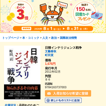
トップページ
>
本・コミック
>
人文
>
政治
>
国際政治情勢
日韓インテリジェンス戦争
文藝春秋
町田貢
価格
1,676円
発行年月
2011年02月
判型
Ｂ６
ISBN
9784163737003
在庫状況
：品切れのためご