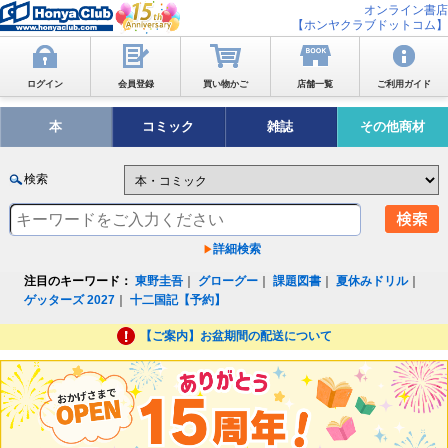
オンライン書店
【ホンヤクラブドットコム】
ログイン
会員登録
買い物かご
店舗一覧
ご利用ガイド
本
コミック
雑誌
その他商材
検索
詳細検索
注目のキーワード：
東野圭吾
｜
グローグー
｜
課題図書
｜
夏休みドリル
｜
ゲッターズ 2027
｜
十二国記【予約】
【ご案内】お盆期間の配送について