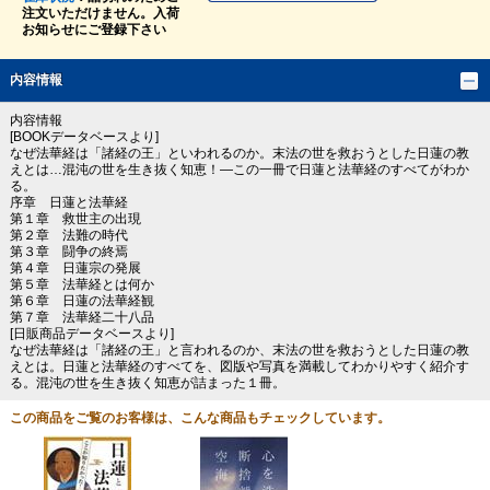
注文いただけません。入荷
お知らせにご登録下さい
内容情報
内容情報
[BOOKデータベースより]
なぜ法華経は「諸経の王」といわれるのか。末法の世を救おうとした日蓮の教
えとは…混沌の世を生き抜く知恵！―この一冊で日蓮と法華経のすべてがわか
る。
序章 日蓮と法華経
第１章 救世主の出現
第２章 法難の時代
第３章 闘争の終焉
第４章 日蓮宗の発展
第５章 法華経とは何か
第６章 日蓮の法華経観
第７章 法華経二十八品
[日販商品データベースより]
なぜ法華経は「諸経の王」と言われるのか、末法の世を救おうとした日蓮の教
えとは。日蓮と法華経のすべてを、図版や写真を満載してわかりやすく紹介す
る。混沌の世を生き抜く知恵が詰まった１冊。
この商品をご覧のお客様は、こんな商品もチェックしています。