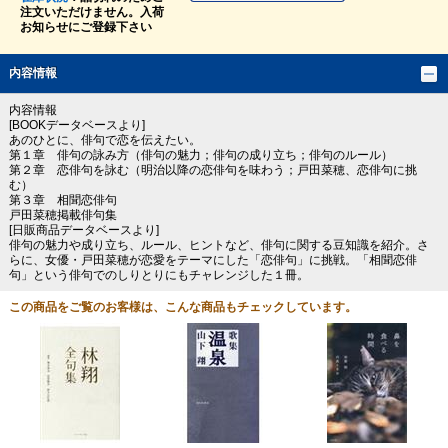
注文いただけません。入荷
お知らせにご登録下さい
内容情報
内容情報
[BOOKデータベースより]
あのひとに、俳句で恋を伝えたい。
第１章 俳句の詠み方（俳句の魅力；俳句の成り立ち；俳句のルール）
第２章 恋俳句を詠む（明治以降の恋俳句を味わう；戸田菜穂、恋俳句に挑
む）
第３章 相聞恋俳句
戸田菜穂掲載俳句集
[日販商品データベースより]
俳句の魅力や成り立ち、ルール、ヒントなど、俳句に関する豆知識を紹介。さ
らに、女優・戸田菜穂が恋愛をテーマにした「恋俳句」に挑戦。「相聞恋俳
句」という俳句でのしりとりにもチャレンジした１冊。
この商品をご覧のお客様は、こんな商品もチェックしています。