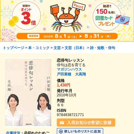
トップページ
>
本・コミック
>
文芸
>
文芸（日本）
>
詩・短歌・俳句
恋俳句レッスン
俳句は恋を育てる
マガジンハウス
戸田菜穂
大高翔
価格
1,430円
発行年月
2010年10月
判型
Ｂ６
ISBN
9784838721771
在庫状況
：品切れのためご