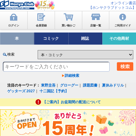
オンライン書店
【ホンヤクラブドットコム】
ログイン
会員登録
買い物かご
店舗一覧
ご利用ガイド
本
コミック
雑誌
その他商材
検索
詳細検索
注目のキーワード：
東野圭吾
｜
グローグー
｜
課題図書
｜
夏休みドリル
｜
ゲッターズ 2027
｜
十二国記【予約】
【ご案内】お盆期間の配送について