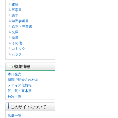
建築
医学書
語学
学習参考書
絵本・児童書
文庫
新書
その他
コミック
ムック
特集情報
本日発売
新聞で紹介された本
メディア化情報
芥川賞・直木賞
特集一覧
このサイトについて
店舗一覧