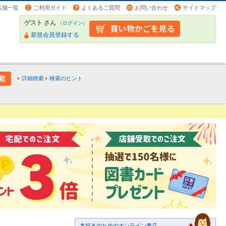
店舗一覧
ご利用ガイド
よくあるご質問
お問い合わせ
サイトマップ
ゲスト さん
（
ログイン
）
新規会員登録する
詳細検索
検索のヒント
本好きのためのオンライン書店