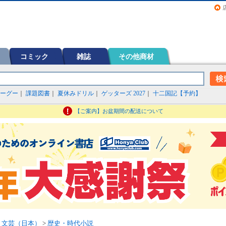
画（コミック）など在庫も充実
コミック
雑誌
その他商材
ーグー
｜
課題図書
｜
夏休みドリル
｜
ゲッターズ 2027
｜
十二国記【予約】
【ご案内】お盆期間の配送について
>
文芸（日本）
>
歴史・時代小説