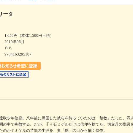
リータ
1,650円（本体1,500円＋税）
2010年06月
Ｂ６
9784163295107
遣欧少年使節。八年後に帰国した彼らを待っていたのは「禁教」だった。四
問の中で殉教する。だが、千々石ミゲルだけは信仰を捨てた。切支丹の憎悪
たのか？ミゲルの苦悩の生涯を、妻「珠」の目から描く傑作。