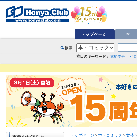
オンライン書店【ホンヤクラブ】はお好きな本屋での受け取りで送料無料！新刊予約・通販も。本（書籍）、雑誌、漫
トップページ
本
注目のキーワード：
東野圭吾
｜
グロ
トップページ
>
本・コミック
>
文芸