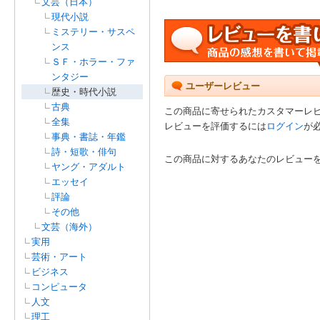
文芸（日本）
現代小説
ミステリー・サスペ
ンス
ＳＦ・ホラー・ファ
ンタジー
ユーザーレビュー
歴史・時代小説
古典
この商品に寄せられたカスタマーレ
全集
レビューを評価するには
ログイン
が
事典・書誌・年鑑
詩・短歌・俳句
この商品に対するあなたのレビュー
ヤング・アダルト
エッセイ
評論
その他
文芸（海外）
実用
芸術・アート
ビジネス
コンピュータ
人文
理工