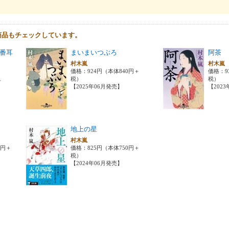
商品もチェックしています。
番耳
まいまいつぶろ
阿茶
村木嵐
村木
価格：924円（本体840円＋
価格：9
税）
税）
＋
【2025年06月発売】
【202
地上の星
村木嵐
0円＋
価格：825円（本体750円＋
税）
【2024年06月発売】