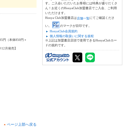
す。ご入会いただいたお客様には特典が盛りだくさ
ん！お近くのHonyaClub加盟書店でご入会、ご利用
いただけます。
Honya Club加盟書店は
にてご確認くださ
店舗一覧
い。
のマークが目印です。
HonyaClub会員規約
嵐
個人情報の取扱いに関する規程
35円（本体850円＋
※上記は加盟書店店頭で使用できるHonyaClubカー
ドの規約です。
3年12月発売】
ページ上部へ戻る