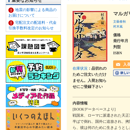
重要なお知らせ
地震の影響による商品の
マルガ
お届けについて
文藝春秋
宅配注文の配送料・代金
村木嵐
引換手数料改定のお知らせ
価格
発行年月
判型
ISBN
在庫状況
：品切れの
ためご注文いただけ
ません。入荷お知ら
せにご登録下さい
内容情報
[BOOKデータベースより]
戦国末、ローマに派遣された天正
半ばで倒れ、国外に追放され、拷
ら、彼は何のために生きようとし