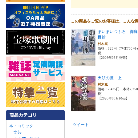
この商品をご覧のお客様は、こんな
まいまいつぶろ 御庭
目抄
村木嵐
価格：825円（本体750円
税）
【2026年06月発売】
天領の鷹 上
村木嵐
価格：2,475円（本体2,25
税）
【2026年03月発売】
ツイート
本・コミック
文芸