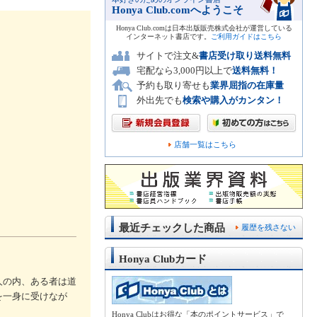
Honya Club.comへようこそ
Honya Club.comは日本出版販売株式会社が運営している
インターネット書店です。
ご利用ガイドはこちら
サイトで注文&
書店受け取り送料無料
宅配なら3,000円以上で
送料無料！
予約も取り寄せも
業界屈指の在庫量
外出先でも
検索や購入がカンタン！
店舗一覧はこちら
最近チェックした商品
履歴を残さない
Honya Clubカード
人の内、ある者は道
を一身に受けなが
Honya Clubはお得な「本のポイントサービス」で