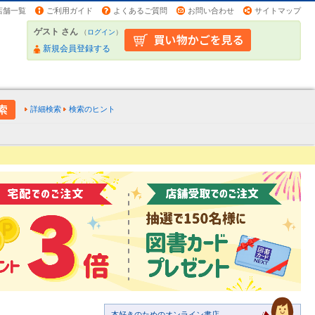
店舗一覧
ご利用ガイド
よくあるご質問
お問い合わせ
サイトマップ
ゲスト さん
（
ログイン
）
新規会員登録する
詳細検索
検索のヒント
本好きのためのオンライン書店