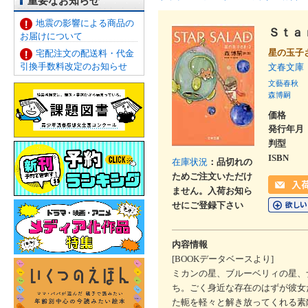
重要なお知らせ
地震の影響による商品の
Ｓｔａ
お届けについて
星の玉子
宅配注文の配送料・代金
引換手数料改定のお知らせ
文春文庫
文藝春秋
森博嗣
価格
発行年月
判型
ISBN
在庫状況
：品切れの
ためご注文いただけ
ません。入荷お知ら
せにご登録下さい
内容情報
[BOOKデータベースより]
ミカンの星、ブルーベリィの星、
ち。ごく身近な存在のはずが彼女
た軛を軽々と解き放ってくれる素