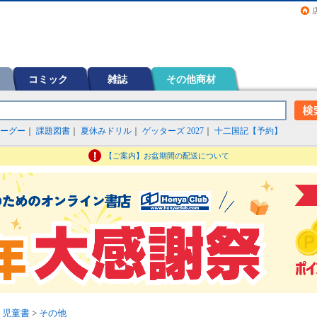
画（コミック）など在庫も充実
コミック
雑誌
その他商材
ーグー
｜
課題図書
｜
夏休みドリル
｜
ゲッターズ 2027
｜
十二国記【予約】
【ご案内】お盆期間の配送について
・児童書
>
その他