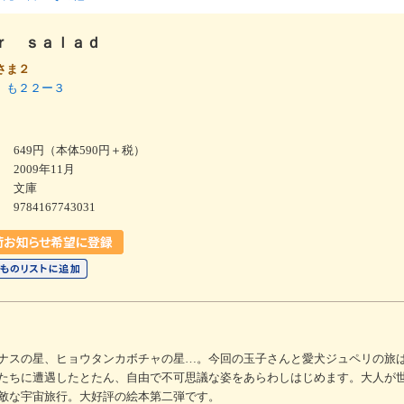
ｒ ｓａｌａｄ
さま２
 も２２ー３
649円（本体590円＋税）
2009年11月
文庫
9784167743031
ナスの星、ヒョウタンカボチャの星…。今回の玉子さんと愛犬ジュペリの旅
たちに遭遇したとたん、自由で不可思議な姿をあらわしはじめます。大人が
敵な宇宙旅行。大好評の絵本第二弾です。