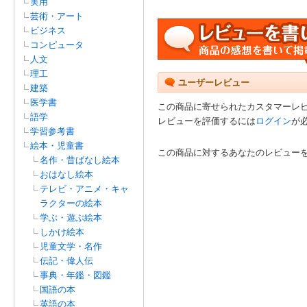
実用
芸術・アート
ビジネス
コンピュータ
人文
理工
ユーザーレビュー
建築
医学書
この商品に寄せられたカスタマーレ
語学
レビューを評価するには
ログイン
が
学習参考書
絵本・児童書
この商品に対するあなたのレビュー
名作・昔ばなし絵本
おはなし絵本
テレビ・アニメ・キャ
ラクターの絵本
学ぶ・遊ぶ絵本
しかけ絵本
児童文学・名作
伝記・偉人伝
事典・年鑑・図鑑
国語の本
英語の本