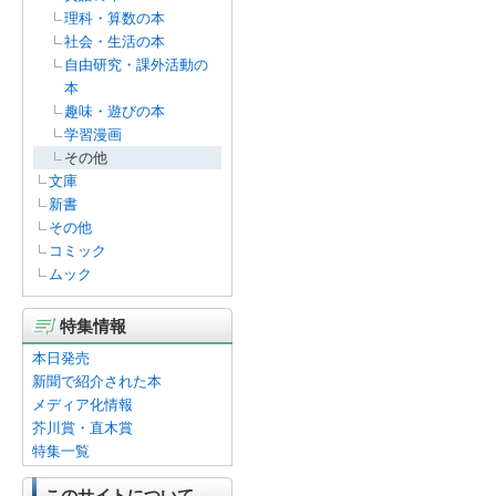
理科・算数の本
社会・生活の本
自由研究・課外活動の
本
趣味・遊びの本
学習漫画
その他
文庫
新書
その他
コミック
ムック
特集情報
本日発売
新聞で紹介された本
メディア化情報
芥川賞・直木賞
特集一覧
このサイトについて