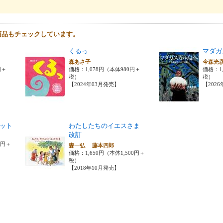
商品もチェックしています。
くるっ
マダガ
森あさ子
今森光
円＋
価格：1,078円（本体980円＋
価格：1,
税）
税）
【2024年03月発売】
【202
ット
わたしたちのイエスさま
改訂
0円＋
森一弘 藤本四郎
価格：1,650円（本体1,500円＋
税）
【2018年10月発売】