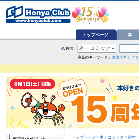
オンライン書店【ホンヤクラブ】はお好きな本屋での受け取りで送料無料！新刊予約・通販も。本（書籍）、雑誌、漫
トップページ
本
注目のキーワード：
東野圭吾
｜
グロ
トップページ
>
本・コミック
>
絵本