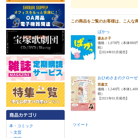
この商品をご覧のお客様は、こんな
ぱかっ
森あさ子
価格：1,078円（本体980
税）
【2024年03月発売】
おひめさまのクローゼ
双森文
価格：1,540円（本体1,40
税）
【2021年01月発売】
ツイート
本・コミック
文芸