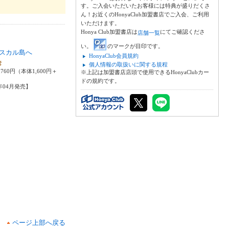
す。ご入会いただいたお客様には特典が盛りだくさ
ん！お近くのHonyaClub加盟書店でご入会、ご利用
いただけます。
Honya Club加盟書店は
にてご確認くださ
店舗一覧
い。
のマークが目印です。
スカル島へ
HonyaClub会員規約
彦
個人情報の取扱いに関する規程
760円（本体1,600円＋
※上記は加盟書店店頭で使用できるHonyaClubカー
ドの規約です。
6年04月発売】
ページ上部へ戻る