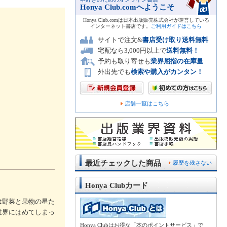
Honya Club.comへようこそ
Honya Club.comは日本出版販売株式会社が運営している
インターネット書店です。
ご利用ガイドはこちら
サイトで注文&
書店受け取り送料無料
宅配なら3,000円以上で
送料無料！
予約も取り寄せも
業界屈指の在庫量
外出先でも
検索や購入がカンタン！
店舗一覧はこちら
最近チェックした商品
履歴を残さない
Honya Clubカード
は野菜と果物の星た
世界にはめてしまっ
Honya Clubはお得な「本のポイントサービス」で