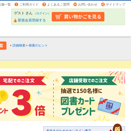
店舗一覧
ご利用ガイド
よくあるご質問
お問い合わせ
サイトマップ
ゲスト さん
（
ログイン
）
新規会員登録する
詳細検索
検索のヒント
本好きのためのオンライン書店