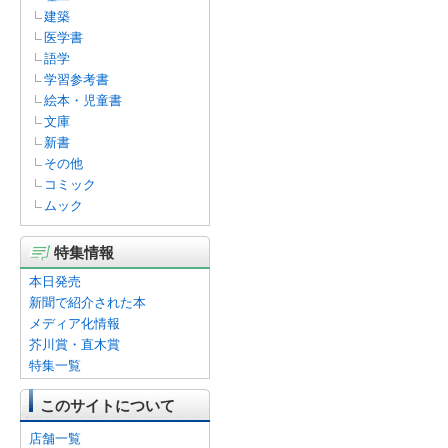
建築
医学書
語学
学習参考書
絵本・児童書
文庫
新書
その他
コミック
ムック
特集情報
本日発売
新聞で紹介された本
メディア化情報
芥川賞・直木賞
特集一覧
このサイトについて
店舗一覧