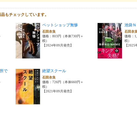
商品もチェックしています。
ペットショップ無惨
池袋Ｎ
石田衣良
石田衣
＋
価格：803円（本体730円＋
価格：1,
税）
税）
【2024年09月発売】
【202
所で
絶望スクール
石田衣良
＋
価格：726円（本体660円＋
税）
【2021年09月発売】