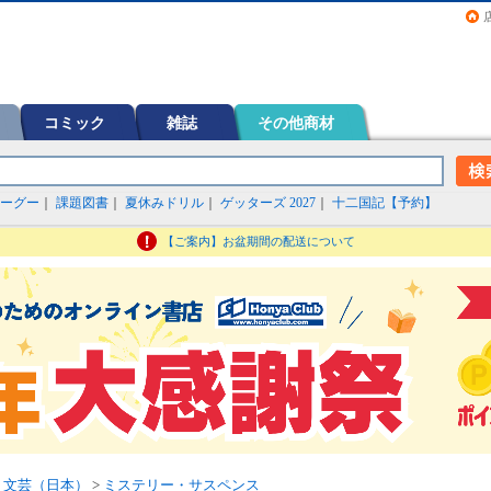
画（コミック）など在庫も充実
コミック
雑誌
その他商材
ーグー
｜
課題図書
｜
夏休みドリル
｜
ゲッターズ 2027
｜
十二国記【予約】
【ご案内】お盆期間の配送について
>
文芸（日本）
>
ミステリー・サスペンス