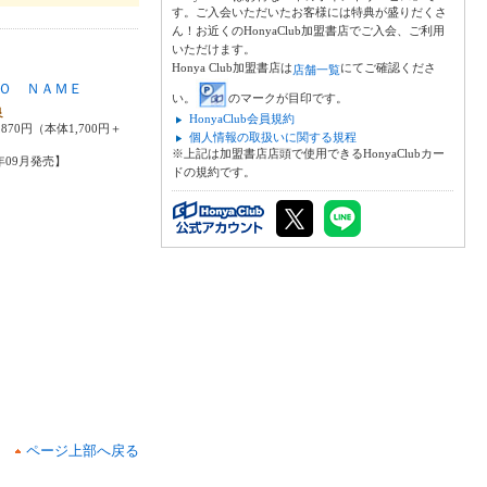
す。ご入会いただいたお客様には特典が盛りだくさ
ん！お近くのHonyaClub加盟書店でご入会、ご利用
いただけます。
Honya Club加盟書店は
にてご確認くださ
店舗一覧
Ｏ ＮＡＭＥ
い。
のマークが目印です。
良
HonyaClub会員規約
870円（本体1,700円＋
個人情報の取扱いに関する規程
※上記は加盟書店店頭で使用できるHonyaClubカー
5年09月発売】
ドの規約です。
ページ上部へ戻る