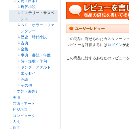
文芸（日本）
現代小説
ミステリー・サスペ
ンス
ＳＦ・ホラー・ファ
ユーザーレビュー
ンタジー
歴史・時代小説
この商品に寄せられたカスタマーレ
古典
レビューを評価するには
ログイン
が
全集
事典・書誌・年鑑
この商品に対するあなたのレビュー
詩・短歌・俳句
ヤング・アダルト
エッセイ
評論
その他
文芸（海外）
実用
芸術・アート
ビジネス
コンピュータ
人文
理工