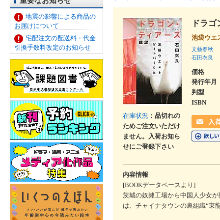
重要なお知らせ
地震の影響による商品の
ドラゴ
お届けについて
池袋ウエ
宅配注文の配送料・代金
引換手数料改定のお知らせ
文藝春秋
石田衣良
価格
発行年月
判型
ISBN
在庫状況
：品切れの
ためご注文いただけ
ません。入荷お知ら
せにご登録下さい
内容情報
[BOOKデータベースより]
茨城の奴隷工場から中国人少女が
は、チャイナタウンの裏組織“東龍