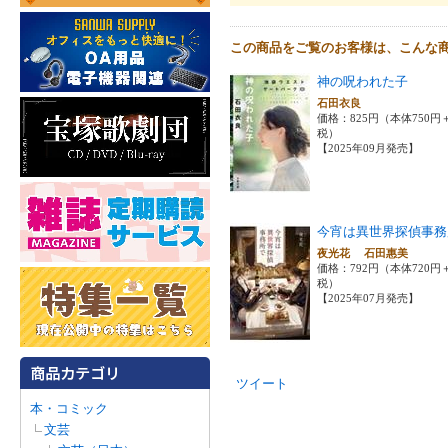
この商品をご覧のお客様は、こんな
神の呪われた子
石田衣良
価格：825円（本体750円
税）
【2025年09月発売】
今宵は異世界探偵事務
夜光花 石田惠美
価格：792円（本体720円
税）
【2025年07月発売】
ツイート
本・コミック
文芸