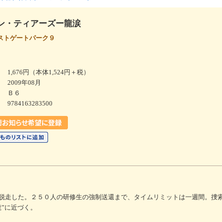
ン・ティアーズー龍涙
ストゲートパーク９
1,676円（本体1,524円＋税）
2009年08月
Ｂ６
9784163283500
脱走した。２５０人の研修生の強制送還まで、タイムリミットは一週間。捜
”に近づく。