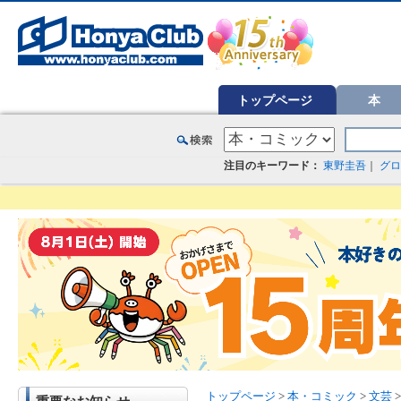
オンライン書店【ホンヤクラブ】はお好きな本屋での受け取りで送料無料！新刊予約・通販も。本（書籍）、雑誌、漫
トップページ
本
注目のキーワード：
東野圭吾
｜
グロ
トップページ
>
本・コミック
>
文芸