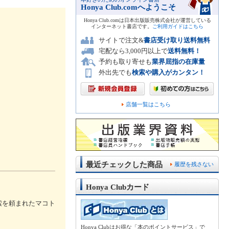
Honya Club.comへようこそ
Honya Club.comは日本出版販売株式会社が運営している
インターネット書店です。
ご利用ガイドはこちら
サイトで注文&
書店受け取り送料無料
宅配なら3,000円以上で
送料無料！
予約も取り寄せも
業界屈指の在庫量
外出先でも
検索や購入がカンタン！
店舗一覧はこちら
最近チェックした商品
履歴を残さない
Honya Clubカード
索を頼まれたマコト
Honya Clubはお得な「本のポイントサービス」で