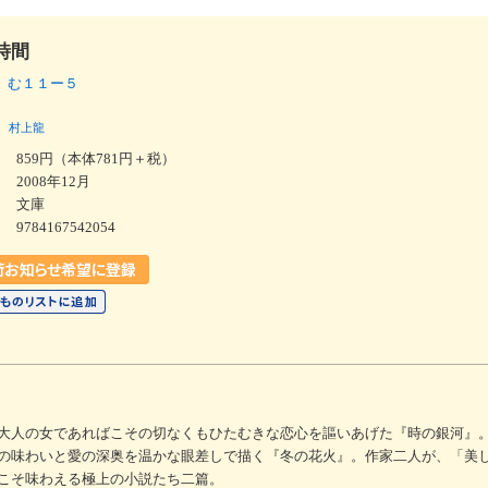
時間
 む１１ー５
村上龍
859円（本体781円＋税）
2008年12月
文庫
9784167542054
大人の女であればこその切なくもひたむきな恋心を謳いあげた『時の銀河』
の味わいと愛の深奥を温かな眼差しで描く『冬の花火』。作家二人が、「美
こそ味わえる極上の小説たち二篇。