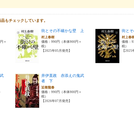
商品もチェックしています。
街とその不確かな壁 上
街とそ
村上春樹
村上春
0円＋
価格：990円（本体900円＋
価格：9
税）
税）
【2025年05月発売】
【202
武
井伊直政 赤添えの鬼武
者 下
近衛龍春
＋
価格：990円（本体900円＋
税）
【2026年07月発売】