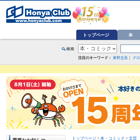
オンライン書店【ホンヤクラブ】はお好きな本屋での受け取りで送料無料！新刊予約・通販も。本（書籍）、雑誌、漫
トップページ
本
注目のキーワード：
東野圭吾
｜
グロ
トップページ
>
本・コミック
>
文芸