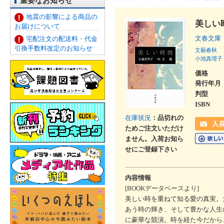
重要なお知らせ
地震の影響による商品の
美しい
お届けについて
文春文庫
宅配注文の配送料・代金
引換手数料改定のお知らせ
文藝春秋
小池真理子
価格
発行年月
判型
ISBN
在庫状況
：品切れの
ためご注文いただけ
ません。入荷お知ら
せにご登録下さい
内容情報
[BOOKデータベースより]
美しい時を重ねて知る愛の真実。
あう時の輝き、そして豊かな人生
に豪華な競演。時を経た今だから