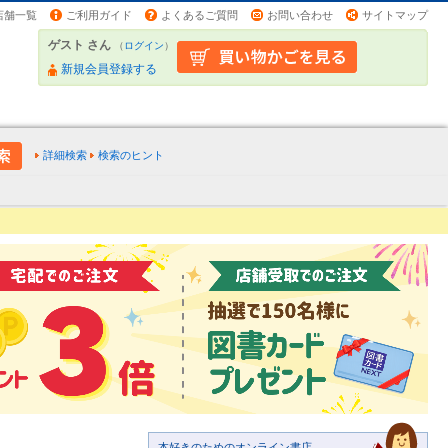
店舗一覧
ご利用ガイド
よくあるご質問
お問い合わせ
サイトマップ
ゲスト さん
（
ログイン
）
新規会員登録する
詳細検索
検索のヒント
本好きのためのオンライン書店