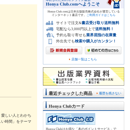
Honya Club.comへようこそ
Honya Club.comは日本出版販売株式会社が運営している
インターネット書店です。
ご利用ガイドはこちら
サイトで注文&
書店受け取り送料無料
宅配なら3,000円以上で
送料無料！
予約も取り寄せも
業界屈指の在庫量
外出先でも
検索や購入がカンタン！
店舗一覧はこちら
最近チェックした商品
履歴を残さない
Honya Clubカード
。愛しい人とわかち
しい時間」をテーマ
Honya Clubはお得な「本のポイントサービス」で