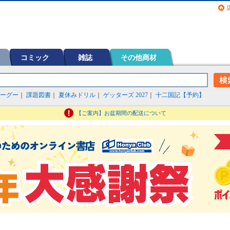
画（コミック）など在庫も充実
コミック
雑誌
その他商材
ーグー
｜
課題図書
｜
夏休みドリル
｜
ゲッターズ 2027
｜
十二国記【予約】
【ご案内】お盆期間の配送について