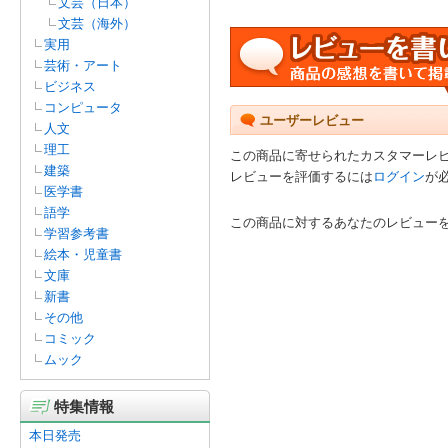
文芸（日本）
文芸（海外）
実用
芸術・アート
ビジネス
コンピュータ
ユーザーレビュー
人文
理工
この商品に寄せられたカスタマーレ
建築
レビューを評価するには
ログイン
が
医学書
語学
この商品に対するあなたのレビュー
学習参考書
絵本・児童書
文庫
新書
その他
コミック
ムック
特集情報
本日発売