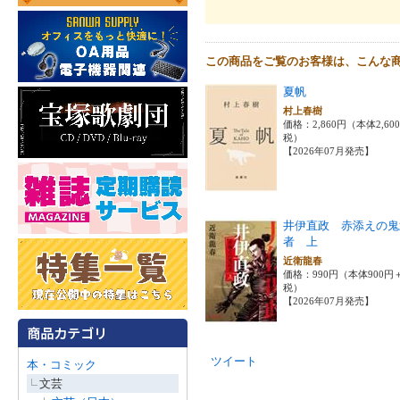
この商品をご覧のお客様は、こんな
夏帆
村上春樹
価格：2,860円（本体2,60
税）
【2026年07月発売】
井伊直政 赤添えの鬼
者 上
近衛龍春
価格：990円（本体900円
税）
【2026年07月発売】
ツイート
本・コミック
文芸