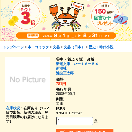
トップページ
>
本・コミック
>
文芸
>
文芸（日本）
>
歴史・時代小説
谷中・首ふり坂 改版
新潮文庫 いー１６ー５４
新潮社
池波正太郎
価格
781円
発行年月
2008年05月
判型
文庫
在庫状況
：在庫あり（1～2
ISBN
日で出荷、新刊の場合、発
9784101156545
売日以降のお届けになりま
点
す）