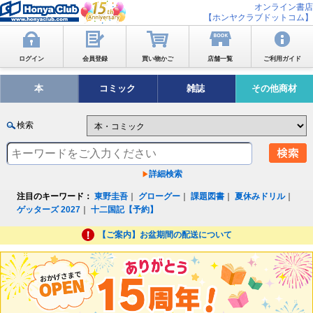
オンライン書店
【ホンヤクラブドットコム】
ログイン
会員登録
買い物かご
店舗一覧
ご利用ガイド
本
コミック
雑誌
その他商材
検索
詳細検索
注目のキーワード：
東野圭吾
｜
グローグー
｜
課題図書
｜
夏休みドリル
｜
ゲッターズ 2027
｜
十二国記【予約】
【ご案内】お盆期間の配送について