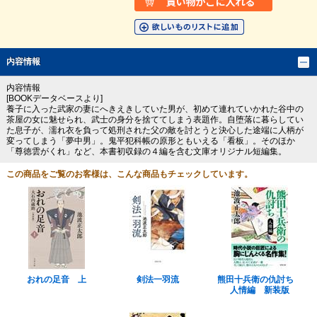
内容情報
内容情報
[BOOKデータベースより]
養子に入った武家の妻にへきえきしていた男が、初めて連れていかれた谷中の
茶屋の女に魅せられ、武士の身分を捨ててしまう表題作。自堕落に暮らしてい
た息子が、濡れ衣を負って処刑された父の敵を討とうと決心した途端に人柄が
変ってしまう「夢中男」。鬼平犯科帳の原形ともいえる「看板」。そのほか
「尊徳雲がくれ」など、本書初収録の４編を含む文庫オリジナル短編集。
この商品をご覧のお客様は、こんな商品もチェックしています。
おれの足音 上
剣法一羽流
熊田十兵衛の仇討ち
人情編 新装版