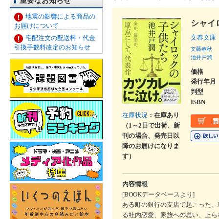
重要なお知らせ
地震の影響による商品の
シャイ
お届けについて
文春文庫
宅配注文の配送料・代金
引換手数料改定のお知らせ
文藝春秋
池井戸潤
価格
発行年月
判型
ISBN
在庫状況
：在庫あり
（1～2日で出荷、新
刊の場合、発売日以
降のお届けになりま
す）
内容情報
[BOOKデータベースより]
ある町の銀行の支店で起こった、
る社内恋愛、家族への思い、上ら