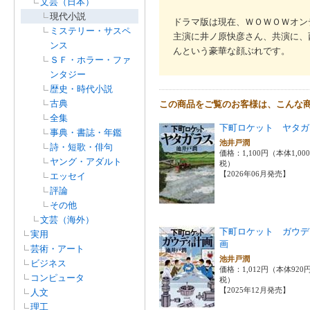
文芸（日本）
現代小説
ドラマ版は現在、ＷＯＷＯＷオン
ミステリー・サスペ
主演に井ノ原快彦さん、共演に、
ンス
んという豪華な顔ぶれです。
ＳＦ・ホラー・ファ
ンタジー
歴史・時代小説
古典
この商品をご覧のお客様は、こんな
全集
下町ロケット ヤタガ
事典・書誌・年鑑
池井戸潤
詩・短歌・俳句
価格：1,100円（本体1,00
ヤング・アダルト
税）
【2026年06月発売】
エッセイ
評論
その他
文芸（海外）
下町ロケット ガウデ
実用
画
芸術・アート
池井戸潤
ビジネス
価格：1,012円（本体920
コンピュータ
税）
【2025年12月発売】
人文
理工