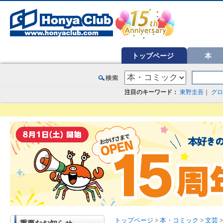
オンライン書店【ホンヤクラブ】はお好きな本屋での受け取りで送料無料！新刊予約・通販も。本（書籍）、雑誌、漫
トップページ
本
注目のキーワード：
東野圭吾
｜
グロ
トップページ
>
本・コミック
>
文芸