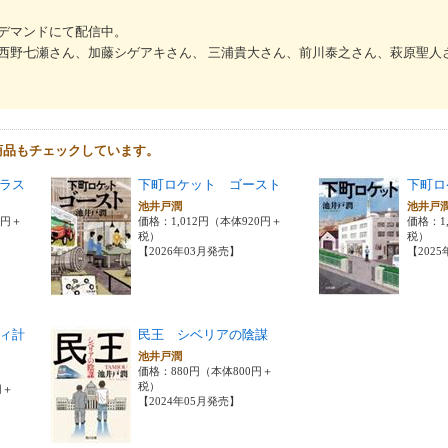
デマンドにて配信中。
西野七瀬さん、加藤シゲアキさん、 三浦貴大さん、前川泰之さん、萩原聖人
商品もチェックしています。
ラス
下町ロケット ゴースト
下町ロ
池井戸潤
池井戸
0円＋
価格：1,012円（本体920円＋
価格：1
税）
税）
【2026年03月発売】
【202
ィ計
民王 シベリアの陰謀
池井戸潤
価格：880円（本体800円＋
税）
円＋
【2024年05月発売】