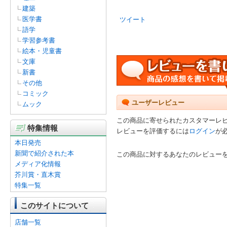
建築
医学書
ツイート
語学
学習参考書
絵本・児童書
文庫
新書
その他
コミック
ユーザーレビュー
ムック
この商品に寄せられたカスタマーレ
特集情報
レビューを評価するには
ログイン
が
本日発売
新聞で紹介された本
この商品に対するあなたのレビュー
メディア化情報
芥川賞・直木賞
特集一覧
このサイトについて
店舗一覧