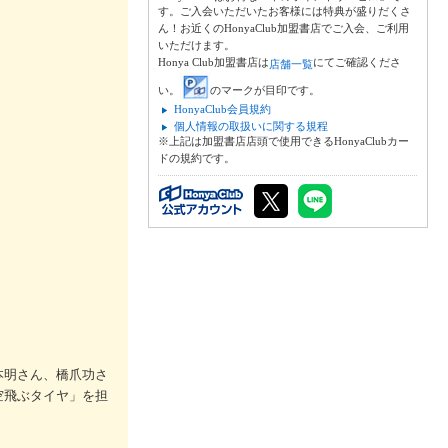
す。ご入会いただいたお客様には特典が盛りだくさ
ん！お近くのHonyaClub加盟書店でご入会、ご利用
いただけます。
Honya Club加盟書店は
にてご確認くださ
店舗一覧
い。
のマークが目印です。
HonyaClub会員規約
個人情報の取扱いに関する規程
※上記は加盟書店店頭で使用できるHonyaClubカー
ドの規約です。
本明さん、橋爪功さ
空飛ぶタイヤ」を担