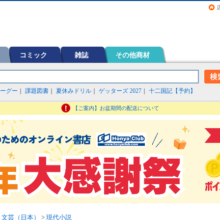
画（コミック）など在庫も充実
コミック
雑誌
その他商材
ーグー
｜
課題図書
｜
夏休みドリル
｜
ゲッターズ 2027
｜
十二国記【予約】
【ご案内】お盆期間の配送について
>
文芸（日本）
>
現代小説