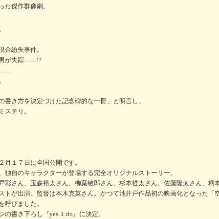
った傑作群像劇。
。
現金紛失事件。
が失踪……!?
……
。
の書き方を決定づけた記念碑的な一冊」と明言し、
ミステリ。
２月１７日に全国公開です。
、独自のキャラクターが登場する完全オリジナルストーリー。
戸彩さん、玉森裕太さん、柳葉敏郎さん、杉本哲太さん、佐藤隆太さん、柄
ストが出演。監督は本木克英さん。かつて池井戸作品初の映画化となった「
を呼びました。
き下ろし『yes. I. do』に決定。