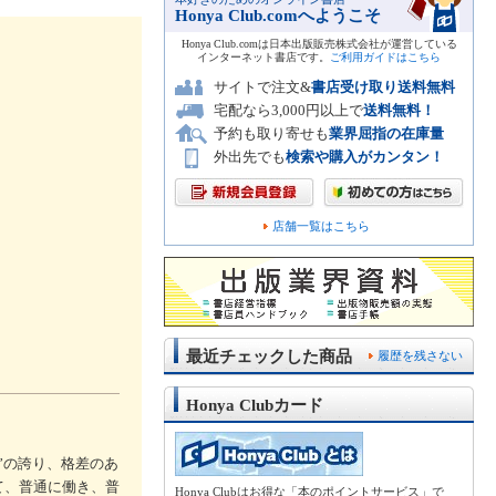
Honya Club.comへようこそ
Honya Club.comは日本出版販売株式会社が運営している
インターネット書店です。
ご利用ガイドはこちら
サイトで注文&
書店受け取り送料無料
宅配なら3,000円以上で
送料無料！
予約も取り寄せも
業界屈指の在庫量
外出先でも
検索や購入がカンタン！
店舗一覧はこちら
最近チェックした商品
履歴を残さない
Honya Clubカード
”の誇り、格差のあ
て、普通に働き、普
Honya Clubはお得な「本のポイントサービス」で