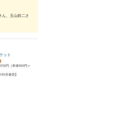
さん、玉山鉄二さ
ケット
潤
,056円（本体960円＋
5年09月発売】