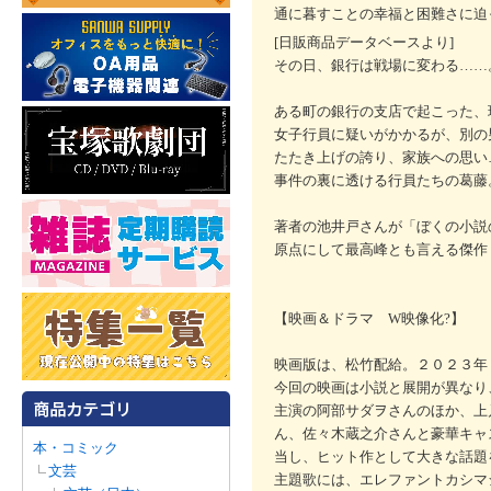
通に暮すことの幸福と困難さに迫
[日販商品データベースより]
その日、銀行は戦場に変わる……
ある町の銀行の支店で起こった、
女子行員に疑いがかかるが、別の男
たたき上げの誇り、家族への思い
事件の裏に透ける行員たちの葛藤
著者の池井戸さんが「ぼくの小説
原点にして最高峰とも言える傑作
【映画＆ドラマ W映像化?】
映画版は、松竹配給。２０２３年
今回の映画は小説と展開が異なり
主演の阿部サダヲさんのほか、上
ん、佐々木蔵之介さんと豪華キャ
本・コミック
当し、ヒット作として大きな話題
文芸
主題歌には、エレファントカシマシの書