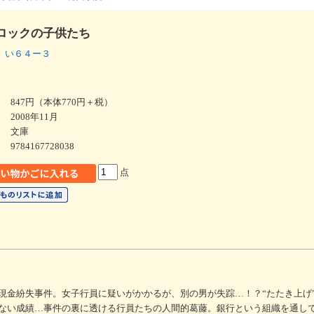
ロックの子供たち
 い６４ー３
847円（本体770円＋税）
2008年11月
文庫
9784167728038
点
現金紛失事件。女子行員に疑いがかかるが、別の男が失踪…！？“たたき上げ
ない成績…事件の裏に透ける行員たちの人間的葛藤。銀行という組織を通し