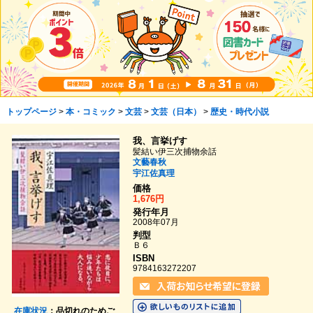
トップページ
>
本・コミック
>
文芸
>
文芸（日本）
>
歴史・時代小説
我、言挙げす
髪結い伊三次捕物余話
文藝春秋
宇江佐真理
価格
1,676円
発行年月
2008年07月
判型
Ｂ６
ISBN
9784163272207
在庫状況
：品切れのためご