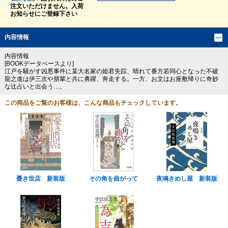
注文いただけません。入荷
お知らせにご登録下さい
内容情報
内容情報
[BOOKデータベースより]
江戸を騒がす凶悪事件に某大名家の姫君失踪、晴れて番方若同心となった不破
龍之進は伊三次や朋輩と共に勇躍、奔走する。一方、お文はお座敷帰りに奇妙
な辻占いと出会う…。
この商品をご覧のお客様は、こんな商品もチェックしています。
憂き世店 新装版
その角を曲がって
夜鳴きめし屋 新装版