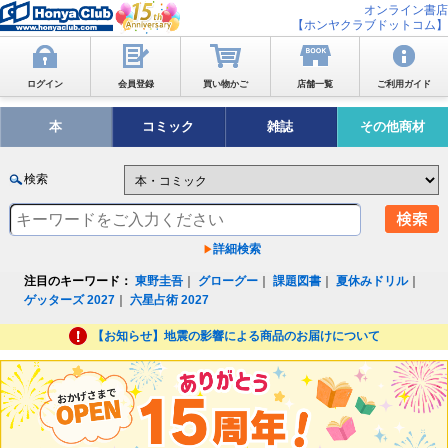
オンライン書店
【ホンヤクラブドットコム】
ログイン
会員登録
買い物かご
店舗一覧
ご利用ガイド
本
コミック
雑誌
その他商材
検索
詳細検索
注目のキーワード：
東野圭吾
｜
グローグー
｜
課題図書
｜
夏休みドリル
｜
ゲッターズ 2027
｜
六星占術 2027
【お知らせ】地震の影響による商品のお届けについて