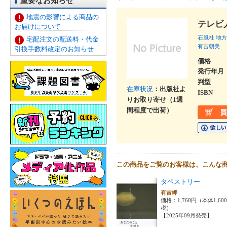
重要なお知らせ
地震の影響による商品の
テレビ
お届けについて
石風社
地方
宅配注文の配送料・代金
有吉朝美
引換手数料改定のお知らせ
価格
発行年月
判型
在庫状況
：出版社よ
ISBN
りお取り寄せ（1週
間程度で出荷）
この商品をご覧のお客様は、こんな
タペストリー
有吉岬
価格：1,760円（本体1,60
税）
【2025年09月発売】