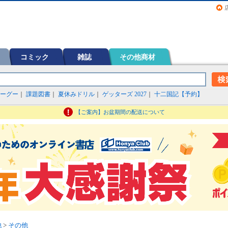
画（コミック）など在庫も充実
コミック
雑誌
その他商材
ーグー
｜
課題図書
｜
夏休みドリル
｜
ゲッターズ 2027
｜
十二国記【予約】
【ご案内】お盆期間の配送について
他
>
その他