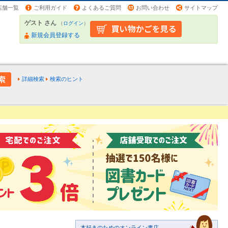
店舗一覧
ご利用ガイド
よくあるご質問
お問い合わせ
サイトマップ
ゲスト さん
（
ログイン
）
新規会員登録する
詳細検索
検索のヒント
本好きのためのオンライン書店