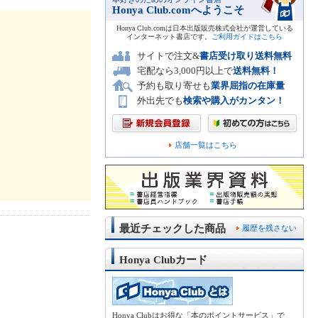
Honya Club.comへようこそ
Honya Club.comは日本出版販売株式会社が運営している
インターネット書店です。
ご利用ガイドはこちら
サイトで注文&
書店受け取り送料無料
宅配なら3,000円以上で
送料無料！
予約も取り寄せも
業界屈指の在庫量
外出先でも
検索や購入がカンタン！
店舗一覧はこちら
最近チェックした商品
履歴を残さない
Honya Clubカード
Honya Clubはお得な「本のポイントサービス」で