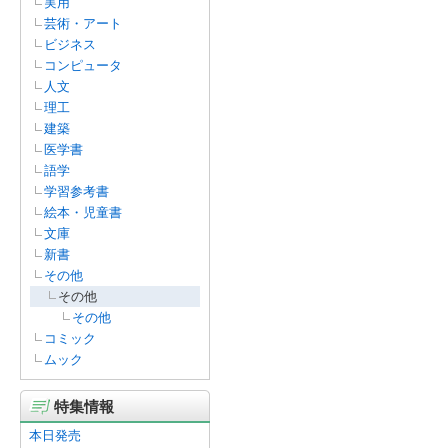
実用
芸術・アート
ビジネス
コンピュータ
人文
理工
建築
医学書
語学
学習参考書
絵本・児童書
文庫
新書
その他
その他
その他
コミック
ムック
特集情報
本日発売