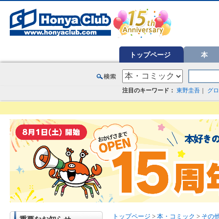
オンライン書店【ホンヤクラブ】はお好きな本屋での受け取りで送料無料！新刊予約・通販も。本（書籍）、雑誌、漫
トップページ
本
注目のキーワード：
東野圭吾
｜
グロ
トップページ
>
本・コミック
>
その