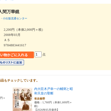
人間万華鏡
・小出版流通センター
2,200円（本体2,000円＋税）
2008年03月
Ａ５
9784883441617
点
商品もチェックしています。
内大臣木戸幸一の輔弼と昭
和天皇の聖断
0円＋
有吉春野
価格：1,760円（本体1,600円＋
税）
【2026年05月発売】