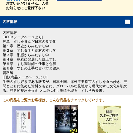
注文いただけません。入荷
お知らせにご登録下さい
内容情報
内容情報
[BOOKデータベースより]
序章 すしを育んだ日本の食文化
第１章 歴史からみたすし学
第２章 すしダネと食材のすし学
第３章 形態からみたすし学
第４章 多彩に発展した郷土ずし
第５章 すし調理師の仕事と心得
第６章 すしの上手な食べ方と健康
資料編
[日販商品データベースより]
生来のすし好きである著者が、日本全国、海外主要都市のすしを食べ歩き、見
聞とともに集めた資料をもとに、グローバルな見地から現代のすし文化を眺め
る。歴史的視座を捉えつつ現代すし事情を綴る、すし学教養書。
この商品をご覧のお客様は、こんな商品もチェックしています。