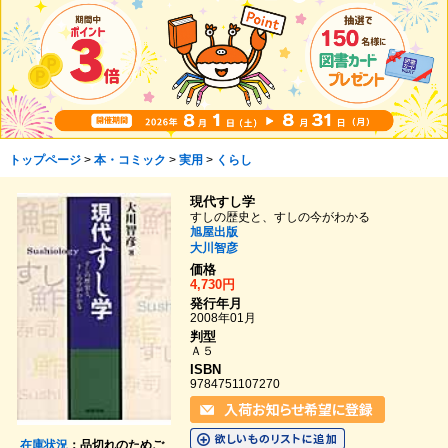
トップページ
>
本・コミック
>
実用
>
くらし
現代すし学
すしの歴史と、すしの今がわかる
旭屋出版
大川智彦
価格
4,730円
発行年月
2008年01月
判型
Ａ５
ISBN
9784751107270
在庫状況
：品切れのためご