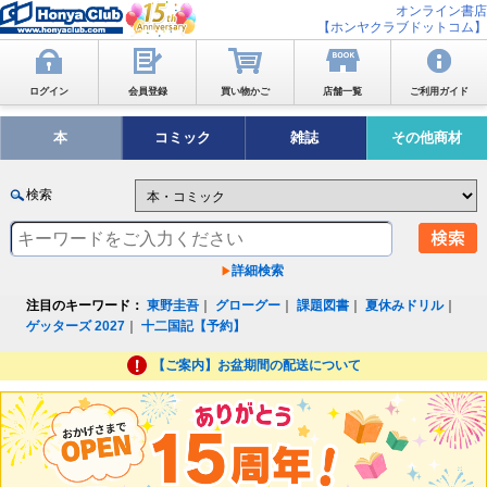
オンライン書店
【ホンヤクラブドットコム】
ログイン
会員登録
買い物かご
店舗一覧
ご利用ガイド
本
コミック
雑誌
その他商材
検索
詳細検索
注目のキーワード：
東野圭吾
｜
グローグー
｜
課題図書
｜
夏休みドリル
｜
ゲッターズ 2027
｜
十二国記【予約】
【ご案内】お盆期間の配送について