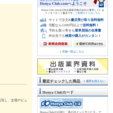
Honya Club.comへようこそ
Honya Club.comは日本出版販売株式会社が運営している
インターネット書店です。
ご利用ガイドはこちら
サイトで注文&
書店受け取り送料無料
宅配なら3,000円以上で
送料無料！
予約も取り寄せも
業界屈指の在庫量
外出先でも
検索や購入がカンタン！
店舗一覧はこちら
最近チェックした商品
履歴を残さない
Honya Clubカード
活写し、文壇デビュ
Honya Clubはお得な「本のポイントサービス」で