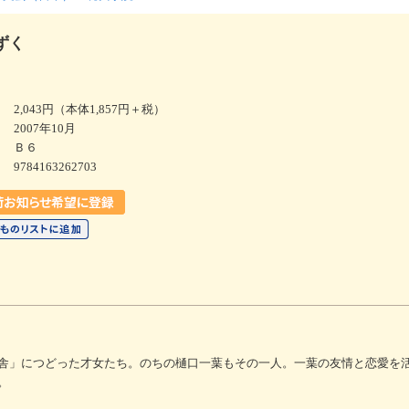
ずく
2,043円（本体1,857円＋税）
2007年10月
Ｂ６
9784163262703
舎」につどった才女たち。のちの樋口一葉もその一人。一葉の友情と恋愛を
。