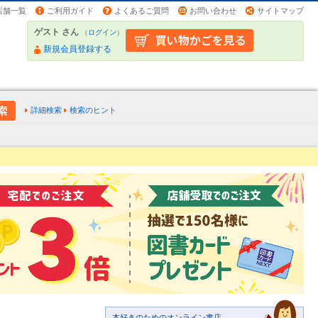
店舗一覧
ご利用ガイド
よくあるご質問
お問い合わせ
サイトマップ
ゲスト さん
（
ログイン
）
新規会員登録する
詳細検索
検索のヒント
本好きのためのオンライン書店