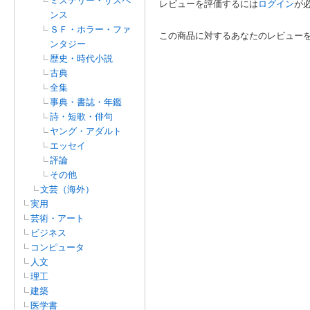
ミステリー・サスペ
レビューを評価するには
ログイン
が
ンス
ＳＦ・ホラー・ファ
この商品に対するあなたのレビュー
ンタジー
歴史・時代小説
古典
全集
事典・書誌・年鑑
詩・短歌・俳句
ヤング・アダルト
エッセイ
評論
その他
文芸（海外）
実用
芸術・アート
ビジネス
コンピュータ
人文
理工
建築
医学書