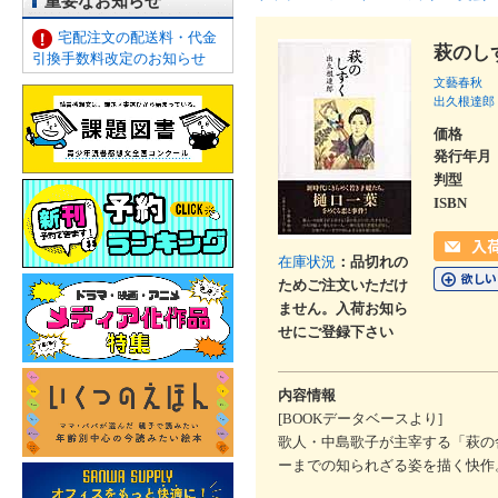
重要なお知らせ
宅配注文の配送料・代金
萩のし
引換手数料改定のお知らせ
文藝春秋
出久根達郎
価格
発行年月
判型
ISBN
在庫状況
：品切れの
ためご注文いただけ
ません。入荷お知ら
せにご登録下さい
内容情報
[BOOKデータベースより]
歌人・中島歌子が主宰する「萩の
ーまでの知られざる姿を描く快作