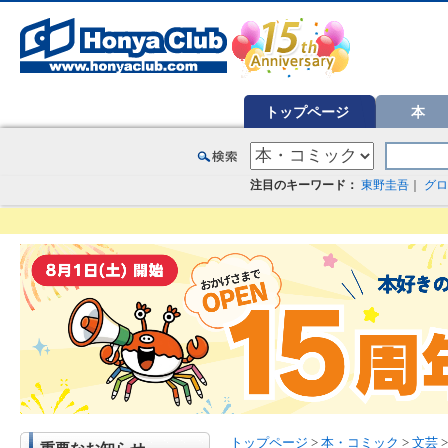
オンライン書店【ホンヤクラブ】はお好きな本屋での受け取りで送料無料！新刊予約・通販も。本（書籍）、雑誌、漫
トップページ
本
注目のキーワード：
東野圭吾
｜
グロ
トップページ
>
本・コミック
>
文芸