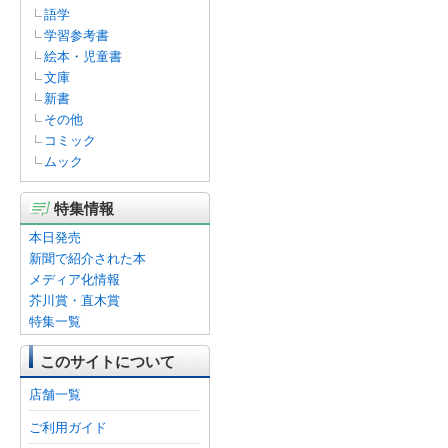
語学
学習参考書
絵本・児童書
文庫
新書
その他
コミック
ムック
特集情報
本日発売
新聞で紹介された本
メディア化情報
芥川賞・直木賞
特集一覧
このサイトについて
店舗一覧
ご利用ガイド