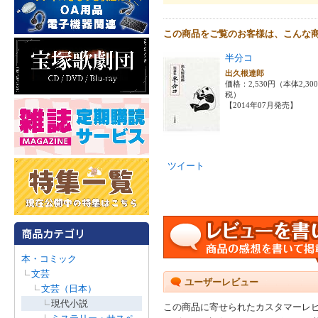
この商品をご覧のお客様は、こんな
半分コ
出久根達郎
価格：2,530円（本体2,30
税）
【2014年07月発売】
ツイート
本・コミック
文芸
ユーザーレビュー
文芸（日本）
現代小説
この商品に寄せられたカスタマーレ