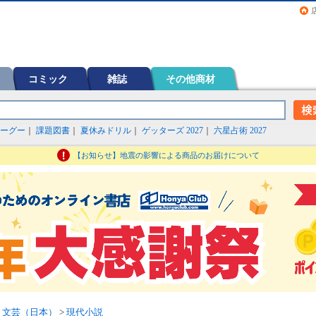
画（コミック）など在庫も充実
コミック
雑誌
その他商材
ーグー
｜
課題図書
｜
夏休みドリル
｜
ゲッターズ 2027
｜
六星占術 2027
【お知らせ】地震の影響による商品のお届けについて
>
文芸（日本）
>
現代小説