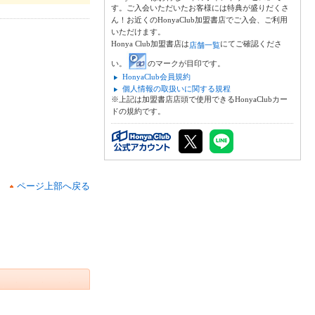
す。ご入会いただいたお客様には特典が盛りだくさ
ん！お近くのHonyaClub加盟書店でご入会、ご利用
いただけます。
Honya Club加盟書店は
にてご確認くださ
店舗一覧
い。
のマークが目印です。
HonyaClub会員規約
個人情報の取扱いに関する規程
※上記は加盟書店店頭で使用できるHonyaClubカー
ドの規約です。
ページ上部へ戻る