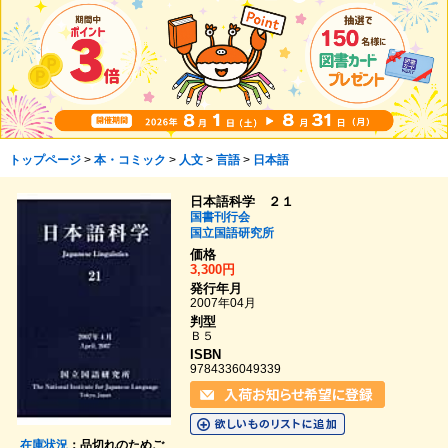
トップページ
>
本・コミック
>
人文
>
言語
>
日本語
日本語科学 ２１
国書刊行会
国立国語研究所
価格
3,300円
発行年月
2007年04月
判型
Ｂ５
ISBN
9784336049339
在庫状況
：品切れのためご