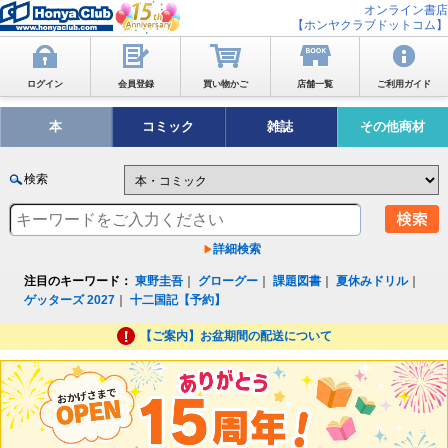
オンライン書店
【ホンヤクラブドットコム】
ログイン
会員登録
買い物かご
店舗一覧
ご利用ガイド
本
コミック
雑誌
その他商材
検索
詳細検索
注目のキーワード：
東野圭吾
｜
グローグー
｜
課題図書
｜
夏休みドリル
｜
ゲッターズ 2027
｜
十二国記【予約】
【ご案内】お盆期間の配送について