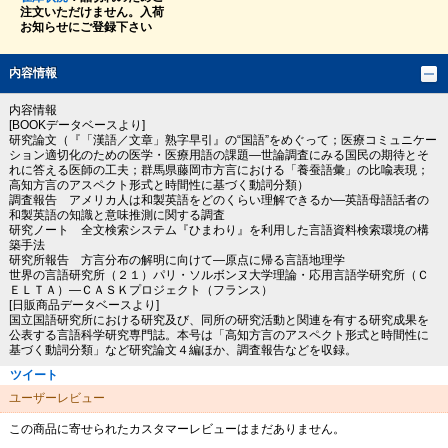
注文いただけません。入荷
お知らせにご登録下さい
内容情報
内容情報
[BOOKデータベースより]
研究論文（『「漢語／文章」熟字早引』の“国語”をめぐって；医療コミュニケー
ション適切化のための医学・医療用語の課題―世論調査にみる国民の期待とそ
れに答える医師の工夫；群馬県藤岡市方言における「養蚕語彙」の比喩表現；
高知方言のアスペクト形式と時間性に基づく動詞分類）
調査報告 アメリカ人は和製英語をどのくらい理解できるか―英語母語話者の
和製英語の知識と意味推測に関する調査
研究ノート 全文検索システム『ひまわり』を利用した言語資料検索環境の構
築手法
研究所報告 方言分布の解明に向けて―原点に帰る言語地理学
世界の言語研究所（２１）パリ・ソルボンヌ大学理論・応用言語学研究所（Ｃ
ＥＬＴＡ）―ＣＡＳＫプロジェクト（フランス）
[日販商品データベースより]
国立国語研究所における研究及び、同所の研究活動と関連を有する研究成果を
公表する言語科学研究専門誌。本号は「高知方言のアスペクト形式と時間性に
基づく動詞分類」など研究論文４編ほか、調査報告などを収録。
ツイート
ユーザーレビュー
この商品に寄せられたカスタマーレビューはまだありません。