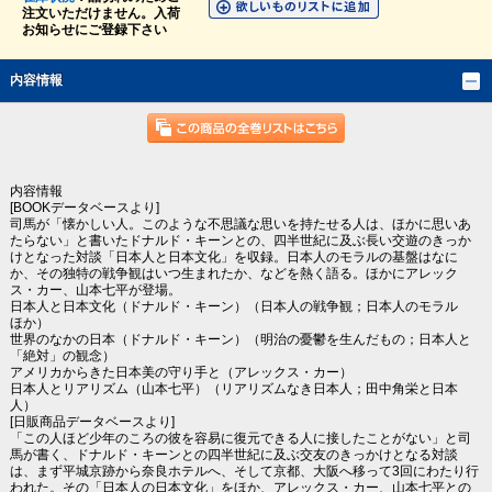
注文いただけません。入荷
お知らせにご登録下さい
内容情報
内容情報
[BOOKデータベースより]
司馬が「懐かしい人。このような不思議な思いを持たせる人は、ほかに思いあ
たらない」と書いたドナルド・キーンとの、四半世紀に及ぶ長い交遊のきっか
けとなった対談「日本人と日本文化」を収録。日本人のモラルの基盤はなに
か、その独特の戦争観はいつ生まれたか、などを熱く語る。ほかにアレック
ス・カー、山本七平が登場。
日本人と日本文化（ドナルド・キーン）（日本人の戦争観；日本人のモラル
ほか）
世界のなかの日本（ドナルド・キーン）（明治の憂鬱を生んだもの；日本人と
「絶対」の観念）
アメリカからきた日本美の守り手と（アレックス・カー）
日本人とリアリズム（山本七平）（リアリズムなき日本人；田中角栄と日本
人）
[日販商品データベースより]
「この人ほど少年のころの彼を容易に復元できる人に接したことがない」と司
馬が書く、ドナルド・キーンとの四半世紀に及ぶ交友のきっかけとなる対談
は、まず平城京跡から奈良ホテルへ、そして京都、大阪へ移って3回にわたり行
われた。その「日本人の日本文化」をほか、アレックス・カー、山本七平との