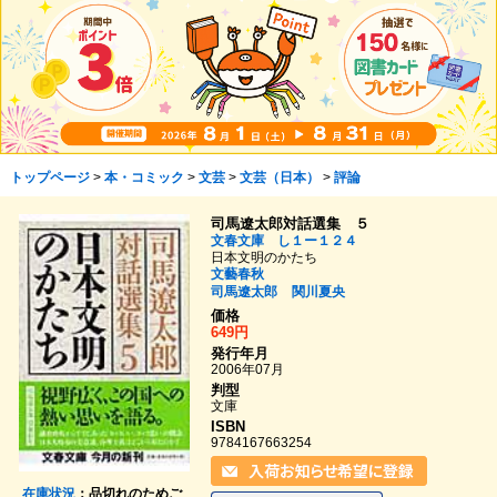
トップページ
>
本・コミック
>
文芸
>
文芸（日本）
>
評論
司馬遼太郎対話選集 ５
文春文庫 し１ー１２４
日本文明のかたち
文藝春秋
司馬遼太郎
関川夏央
価格
649円
発行年月
2006年07月
判型
文庫
ISBN
9784167663254
在庫状況
：品切れのためご