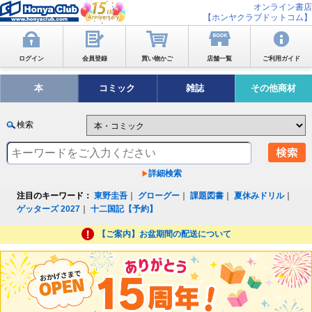
オンライン書店
【ホンヤクラブドットコム】
ログイン
会員登録
買い物かご
店舗一覧
ご利用ガイド
本
コミック
雑誌
その他商材
検索
詳細検索
注目のキーワード：
東野圭吾
｜
グローグー
｜
課題図書
｜
夏休みドリル
｜
ゲッターズ 2027
｜
十二国記【予約】
【ご案内】お盆期間の配送について