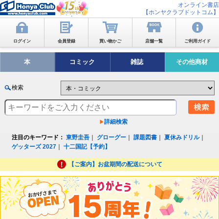
オンライン書店
【ホンヤクラブドットコム】
ログイン
会員登録
買い物かご
店舗一覧
ご利用ガイド
本
コミック
雑誌
その他商材
検索
詳細検索
注目のキーワード：
東野圭吾
｜
グローグー
｜
課題図書
｜
夏休みドリル
｜
ゲッターズ 2027
｜
十二国記【予約】
【ご案内】お盆期間の配送について