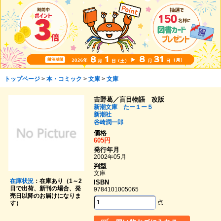
トップページ
>
本・コミック
>
文庫
>
文庫
吉野葛／盲目物語 改版
新潮文庫 たー１ー５
新潮社
谷崎潤一郎
価格
605円
発行年月
2002年05月
判型
文庫
在庫状況
：在庫あり（1～2
ISBN
日で出荷、新刊の場合、発
9784101005065
売日以降のお届けになりま
点
す）