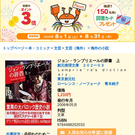
トップページ
>
本・コミック
>
文芸
>
文芸（海外）
>
海外の小説
ジョン・ランプリエールの辞書 上
創元推理文庫 ２０２ー０３
Ｌｅｍｐｒｉｅ｀ｒｅ’ｓ ｄｉｃｔｉｏｎ
ａｒｙ．
東京創元社
ローレンス・ノーフォーク
青木純子
価格
1,210円
発行年月
2006年05月
判型
文庫
ISBN
9784488202033
在庫状況
：品切れのためご