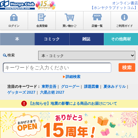
オンライン書店
【ホンヤクラブドットコム】
ログイン
会員登録
買い物かご
店舗一覧
ご利用ガイド
本
コミック
雑誌
その他商材
検索
詳細検索
注目のキーワード：
東野圭吾
｜
グローグー
｜
課題図書
｜
夏休みドリル
｜
ゲッターズ 2027
｜
六星占術 2027
【お知らせ】地震の影響による商品のお届けについて