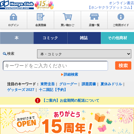
オンライン書店
【ホンヤクラブドットコム】
ログイン
会員登録
買い物かご
店舗一覧
ご利用ガイド
本
コミック
雑誌
その他商材
検索
詳細検索
注目のキーワード：
東野圭吾
｜
グローグー
｜
課題図書
｜
夏休みドリル
｜
ゲッターズ 2027
｜
十二国記【予約】
【ご案内】お盆期間の配送について