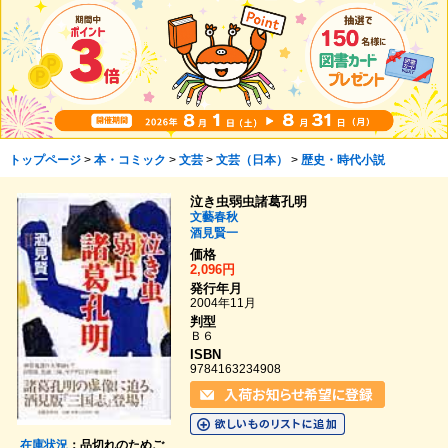
トップページ
>
本・コミック
>
文芸
>
文芸（日本）
>
歴史・時代小説
泣き虫弱虫諸葛孔明
文藝春秋
酒見賢一
価格
2,096円
発行年月
2004年11月
判型
Ｂ６
ISBN
9784163234908
在庫状況
：品切れのためご