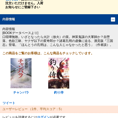
注文いただけません。入荷
お知らせにご登録下さい
内容情報
内容情報
[BOOKデータベースより]
口喧嘩無敗。いざとなったら火計（放火）の策。神算鬼謀の大軍師か？自堕
落、色欲三昧、ヤクザ以下の変奇郎か？諸葛孔明の虚像に迫る、酒見版『三国
志』登場。「ほんとうの孔明は、こんな人じゃなかったと思う」（作者談）。
この商品をご覧のお客様は、こんな商品もチェックしています。
チャンバラ
釣り侍
ツイート
ユーザーレビュー
（1件、平均スコア：5）
レビューを評価するには
ログイン
が必要です。