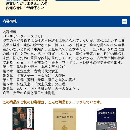
注文いただけません。入荷
お知らせにご登録下さい
内容情報
内容情報
[BOOKデータベースより]
現在の皇室典範では女性の皇位継承は認められていないが、古代においては推
古天皇以来、複数の女帝が皇位に就いている。従来は、適当な男性の皇位継承
者がいないときの「中継ぎ」と見られていた女帝だが、『記・紀』を丹念に読
み解けば、女帝が単なる「中断ぎ」ではなく、皇位を安定させ、政治の動揺を
未然に防ぐために重要な役割を果たしていたことがわかる。古代天皇制の特徴
である「女帝」と「生前譲位」をキーワードに、皇位継承の歴史を描き出す。
第１章 卑弥呼と壱与―本格女王の時代
第２章 飯豊皇女―古墳時代の女王
第３章 推古天皇―「皇女后妃」の即位
第４章 皇極（斉明）天皇―譲位と重祚の真相
第５章 持統天皇―「太上天皇」の出現
第６章 元明・元正・孝謙天皇―天平の女帝たち
終章 女帝の終焉と譲位の通例化
この商品をご覧のお客様は、こんな商品もチェックしています。