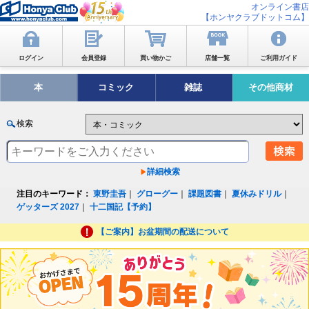
オンライン書店
【ホンヤクラブドットコム】
ログイン
会員登録
買い物かご
店舗一覧
ご利用ガイド
本
コミック
雑誌
その他商材
検索
詳細検索
注目のキーワード：
東野圭吾
｜
グローグー
｜
課題図書
｜
夏休みドリル
｜
ゲッターズ 2027
｜
十二国記【予約】
【ご案内】お盆期間の配送について