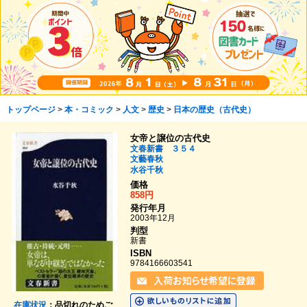
トップページ
>
本・コミック
>
人文
>
歴史
>
日本の歴史（古代史）
女帝と譲位の古代史
文春新書 ３５４
文藝春秋
水谷千秋
価格
858円
発行年月
2003年12月
判型
新書
ISBN
9784166603541
在庫状況
：品切れのためご