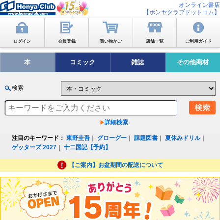
オンライン書店
【ホンヤクラブドットコム】
ログイン
会員登録
買い物かご
店舗一覧
ご利用ガイド
本
コミック
雑誌
その他商材
検索
詳細検索
注目のキーワード：
東野圭吾
｜
グローグー
｜
課題図書
｜
夏休みドリル
｜
ゲッターズ 2027
｜
十二国記【予約】
【ご案内】お盆期間の配送について