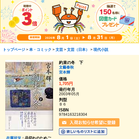
トップページ
>
本・コミック
>
文芸
>
文芸（日本）
>
現代小説
約束の冬 下
文藝春秋
宮本輝
価格
1,705円
発行年月
2003年05月
判型
Ｂ６
ISBN
9784163218304
在庫状況
：品切れのためご