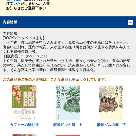
注文いただけません。入荷
お知らせにご登録下さい
内容情報
内容情報
[BOOKデータベースより]
「十年後、僕は結婚を申し込みます」。見知らぬ少年の手紙にはそうあった。
出会いと別れ、運命の転変、人が生きる拠り所とは何か？生きる勇気を与えて
くれる傑作長篇小説。
[日販商品データベースより]
１０年前、留美子が渡された謎めいた手紙。様々な出会いと別れ、運命の転変
の中で、果たして約束は守られるのか。読み終わった時、きっと生き方が変わ
る、そんな宮本文学の新作。産経新聞の連載を単行本化。
この商品をご覧のお客様は、こんな商品もチェックしています。
カフェーの帰り道
骸骨ビルの庭 上
骸骨ビルの庭 下