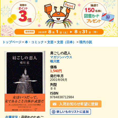
トップページ
>
本・コミック
>
文芸
>
文芸（日本）
>
現代小説
肩ごしの恋人
マガジンハウス
唯川恵
価格
1,540円
発行年月
2001年09月
判型
Ｂ６
ISBN
9784838712984
在庫状況
：品切れのためご