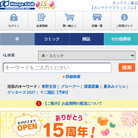
オンライン書店
【ホンヤクラブドットコム】
ログイン
会員登録
買い物かご
店舗一覧
ご利用ガイド
本
コミック
雑誌
その他商材
検索
詳細検索
注目のキーワード：
東野圭吾
｜
グローグー
｜
課題図書
｜
夏休みドリル
｜
ゲッターズ 2027
｜
十二国記【予約】
【ご案内】お盆期間の配送について