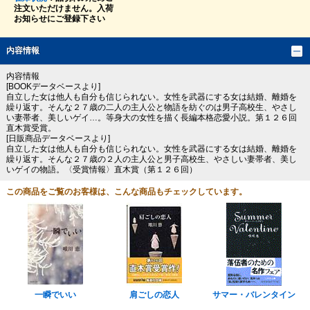
注文いただけません。入荷
お知らせにご登録下さい
内容情報
内容情報
[BOOKデータベースより]
自立した女は他人も自分も信じられない。女性を武器にする女は結婚、離婚を
繰り返す。そんな２７歳の二人の主人公と物語を紡ぐのは男子高校生、やさし
い妻帯者、美しいゲイ…。等身大の女性を描く長編本格恋愛小説。第１２６回
直木賞受賞。
[日販商品データベースより]
自立した女は他人も自分も信じられない。女性を武器にする女は結婚、離婚を
繰り返す。そんな２７歳の２人の主人公と男子高校生、やさしい妻帯者、美し
いゲイの物語。〈受賞情報〉直木賞（第１２６回）
この商品をご覧のお客様は、こんな商品もチェックしています。
一瞬でいい
肩ごしの恋人
サマー・バレンタイン