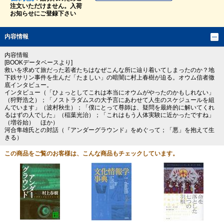
注文いただけません。入荷
お知らせにご登録下さい
内容情報
内容情報
[BOOKデータベースより]
救いを求めて旅だった若者たちはなぜこんな所に辿り着いてしまったのか？地
下鉄サリン事件を生んだ「たましい」の暗闇に村上春樹が迫る。オウム信者徹
底インタビュー。
インタビュー（「ひょっとしてこれは本当にオウムがやったのかもしれない」
（狩野浩之）；「ノストラダムスの大予言にあわせて人生のスケジュールを組
んでいます」（波村秋生）；「僕にとって尊師は、疑問を最終的に解いてくれ
るはずの人でした」（稲葉光治）；「これはもう人体実験に近かったですね」
（増谷始） ほか）
河合隼雄氏との対話（『アンダーグラウンド』をめぐって；「悪」を抱えて生
きる）
この商品をご覧のお客様は、こんな商品もチェックしています。