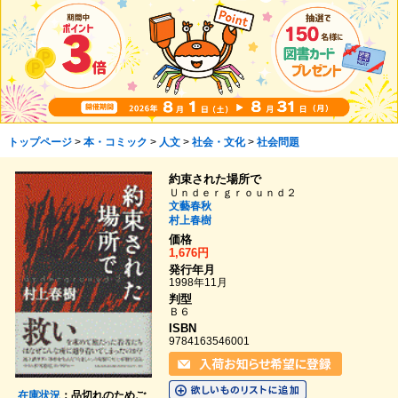
トップページ
>
本・コミック
>
人文
>
社会・文化
>
社会問題
約束された場所で
Ｕｎｄｅｒｇｒｏｕｎｄ２
文藝春秋
村上春樹
価格
1,676円
発行年月
1998年11月
判型
Ｂ６
ISBN
9784163546001
在庫状況
：品切れのためご