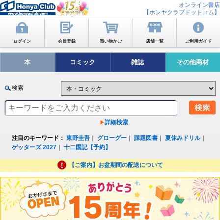
オンライン書店
【ホンヤクラブドットコム】
ログイン
会員登録
買い物かご
店舗一覧
ご利用ガイド
本
コミック
雑誌
その他商材
検索
詳細検索
注目のキーワード：
東野圭吾
｜
グローグー
｜
課題図書
｜
夏休みドリル
｜
ゲッターズ 2027
｜
十二国記【予約】
【ご案内】お盆期間の配送について