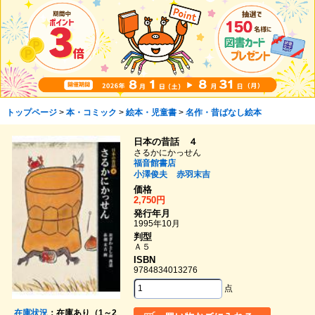
トップページ
>
本・コミック
>
絵本・児童書
>
名作・昔ばなし絵本
日本の昔話 ４
さるかにかっせん
福音館書店
小澤俊夫
赤羽末吉
価格
2,750円
発行年月
1995年10月
判型
Ａ５
ISBN
9784834013276
点
在庫状況
：在庫あり（1～2