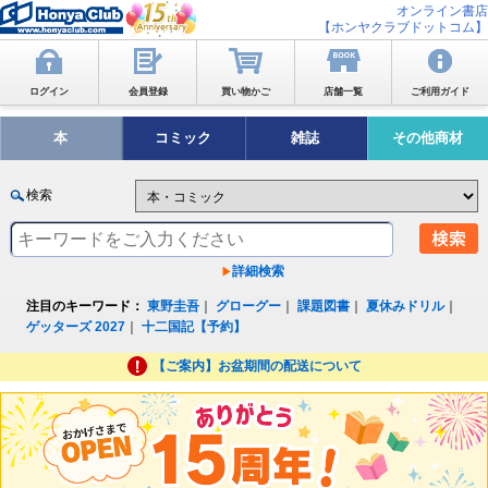
オンライン書店
【ホンヤクラブドットコム】
ログイン
会員登録
買い物かご
店舗一覧
ご利用ガイド
本
コミック
雑誌
その他商材
検索
詳細検索
注目のキーワード：
東野圭吾
｜
グローグー
｜
課題図書
｜
夏休みドリル
｜
ゲッターズ 2027
｜
十二国記【予約】
【ご案内】お盆期間の配送について