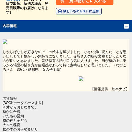
日で出荷、新刊の場合、発
売日以降のお届けになりま
す）
内容情報
むかしばなしが好きなのでこの絵本を選びました。小さい頃に読んだことを思
い出しとても懐かしい気持ちになりました。赤羽さんの絵が文章とぴったりな
のが良いと思いました。昔話特有の語り口も気に入りました。臼が猿の上に乗
っかる場面の描き方が臨場感があって特に素晴らしいと思いました。（なびこ
ろさん 30代・愛知県 女の子３歳）
【情報提供・絵本ナビ】
内容情報
[BOOKデータベースより]
４才からおとなまで。
猿かに合戦
いたちの粟畑
風の神と子ども
大木の秘密
松の木のお伊勢まいり