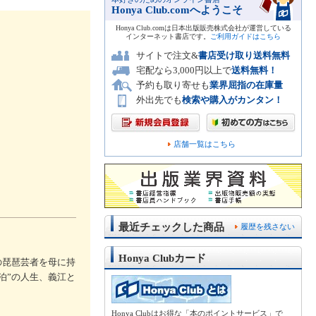
Honya Club.comへようこそ
Honya Club.comは日本出版販売株式会社が運営している
インターネット書店です。
ご利用ガイドはこちら
サイトで注文&
書店受け取り送料無料
宅配なら3,000円以上で
送料無料！
予約も取り寄せも
業界屈指の在庫量
外出先でも
検索や購入がカンタン！
店舗一覧はこちら
最近チェックした商品
履歴を残さない
Honya Clubカード
の琵琶芸者を母に持
泊”の人生、義江と
Honya Clubはお得な「本のポイントサービス」で