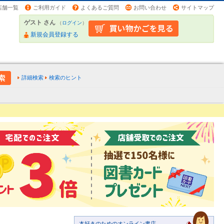
店舗一覧
ご利用ガイド
よくあるご質問
お問い合わせ
サイトマップ
ゲスト さん
（
ログイン
）
新規会員登録する
詳細検索
検索のヒント
本好きのためのオンライン書店