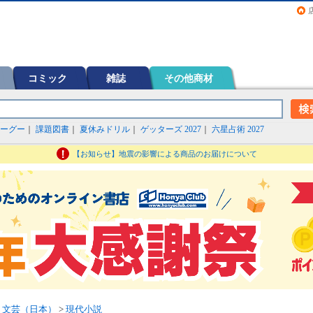
画（コミック）など在庫も充実
コミック
雑誌
その他商材
ーグー
｜
課題図書
｜
夏休みドリル
｜
ゲッターズ 2027
｜
六星占術 2027
【お知らせ】地震の影響による商品のお届けについて
>
文芸（日本）
>
現代小説