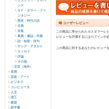
ミステリー・サスペ
ンス
ＳＦ・ホラー・ファ
ンタジー
歴史・時代小説
ユーザーレビュー
古典
全集
この商品に寄せられたカスタマーレ
事典・書誌・年鑑
レビューを評価するには
ログイン
が
詩・短歌・俳句
ヤング・アダルト
この商品に対するあなたのレビュー
エッセイ
評論
その他
文芸（海外）
実用
芸術・アート
ビジネス
コンピュータ
人文
理工
建築
医学書