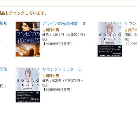
商品もチェックしています。
場所
アラビアの夜の種族 ３
サウン
古川日出男
古川日
価格：1,012円（本体920円＋
価格：6
税）
税）
＋
【2006年07月発売】
【200
語訳
サウンドトラック 上
古川日出男
価格：628円（本体571円＋
税）
0円＋
【2006年09月発売】