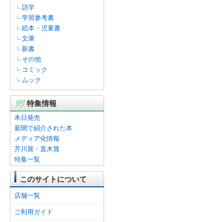
語学
学習参考書
絵本・児童書
文庫
新書
その他
コミック
ムック
特集情報
本日発売
新聞で紹介された本
メディア化情報
芥川賞・直木賞
特集一覧
このサイトについて
店舗一覧
ご利用ガイド