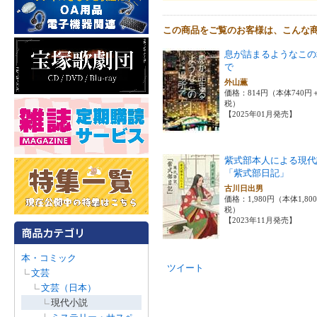
この商品をご覧のお客様は、こんな
息が詰まるようなこの
で
外山薫
価格：814円（本体740円
税）
【2025年01月発売】
紫式部本人による現代
「紫式部日記」
古川日出男
価格：1,980円（本体1,80
税）
【2023年11月発売】
本・コミック
ツイート
文芸
文芸（日本）
現代小説