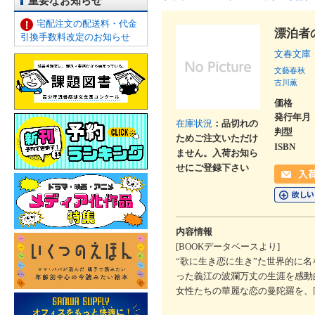
重要なお知らせ
宅配注文の配送料・代金
漂泊者
引換手数料改定のお知らせ
文春文庫
文藝春秋
古川薫
価格
発行年月
在庫状況
：品切れの
判型
ためご注文いただけ
ISBN
ません。入荷お知ら
せにご登録下さい
内容情報
[BOOKデータベースより]
“歌に生き恋に生き”た世界的に
った義江の波瀾万丈の生涯を感動
女性たちの華麗な恋の曼陀羅を、