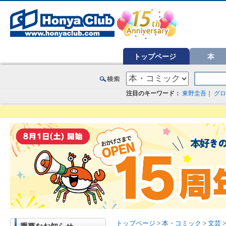
オンライン書店【ホンヤクラブ】はお好きな本屋での受け取りで送料無料！新刊予約・通販も。本（書籍）、雑誌、漫
トップページ
本
注目のキーワード：
東野圭吾
｜
グロ
トップページ
>
本・コミック
>
文芸