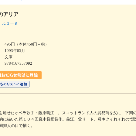
のアリア
 ふ３ー９
495円（本体450円＋税）
1993年05月
文庫
9784167357092
名を馳せたオペラ歌手・藤原義江―。スコットランド人の貿易商を父に、下関
的に描いた第１０４回直木賞受賞作。義江、父リード、母キクそれぞれの“漂
同郷人の目で描く。