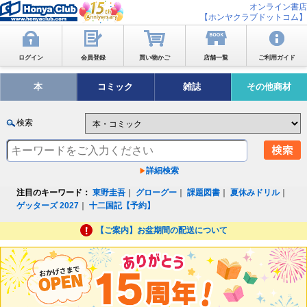
オンライン書店
【ホンヤクラブドットコム】
ログイン
会員登録
買い物かご
店舗一覧
ご利用ガイド
本
コミック
雑誌
その他商材
検索
詳細検索
注目のキーワード：
東野圭吾
｜
グローグー
｜
課題図書
｜
夏休みドリル
｜
ゲッターズ 2027
｜
十二国記【予約】
【ご案内】お盆期間の配送について