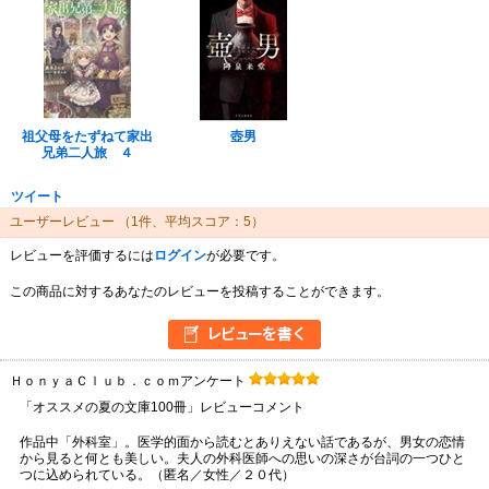
祖父母をたずねて家出
壺男
兄弟二人旅 ４
ツイート
ユーザーレビュー
（1件、平均スコア：5）
レビューを評価するには
ログイン
が必要です。
この商品に対するあなたのレビューを投稿することができます。
ＨｏｎｙａＣｌｕｂ．ｃｏｍアンケート
「オススメの夏の文庫100冊」レビューコメント
作品中「外科室」。医学的面から読むとありえない話であるが、男女の恋情
から見ると何とも美しい。夫人の外科医師への思いの深さが台詞の一つひと
つに込められている。（匿名／女性／２０代）