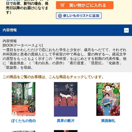
日で出荷、新刊の場合、発
売日以降のお届けになりま
す）
内容情報
内容情報
[BOOKデータベースより]
一度目をかわしただけで恋におちた学生と少女が、歳月をへだてて、それぞれ
外科医師と患者の貴婦人として手術室の中で再会し、愛の殉ずる―。鏡花文学
の原型をもっともよく示すこの「外科室」をはじめとする初期の代表作集。他
に「義血侠血」（「滝の白糸」の原作）「夜行巡査」「琵琶伝」「化銀杏」
「凱旋祭」を収録。
この商品をご覧のお客様は、こんな商品もチェックしています。
ぼくたちの告白
異界の断片
満員御礼