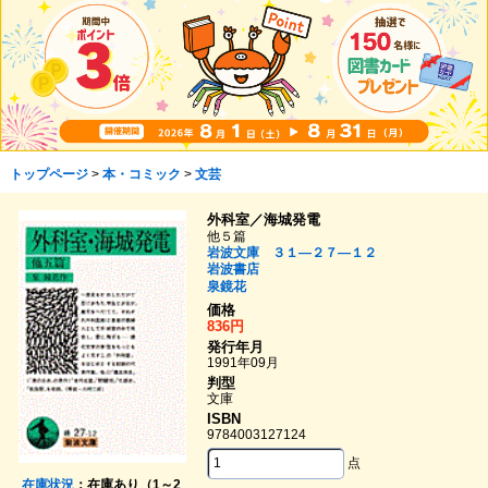
トップページ
>
本・コミック
>
文芸
外科室／海城発電
他５篇
岩波文庫 ３１―２７―１２
岩波書店
泉鏡花
価格
836円
発行年月
1991年09月
判型
文庫
ISBN
9784003127124
点
在庫状況
：在庫あり（1～2