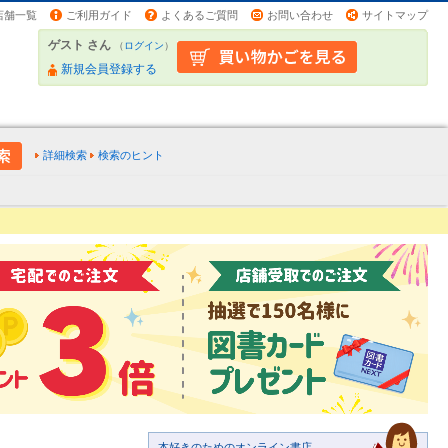
店舗一覧
ご利用ガイド
よくあるご質問
お問い合わせ
サイトマップ
ゲスト さん
（
ログイン
）
新規会員登録する
詳細検索
検索のヒント
本好きのためのオンライン書店