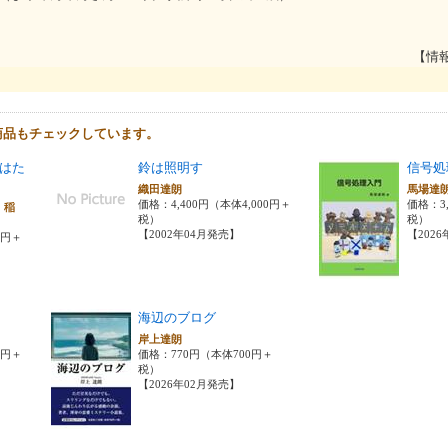
【情
商品もチェックしています。
はた
鈴は照明す
信号処
織田達朗
馬場達
価格：4,400円（本体4,000円＋
価格：3,
 稲
税）
税）
【2002年04月発売】
【202
0円＋
海辺のブログ
岸上達朗
9円＋
価格：770円（本体700円＋
税）
【2026年02月発売】