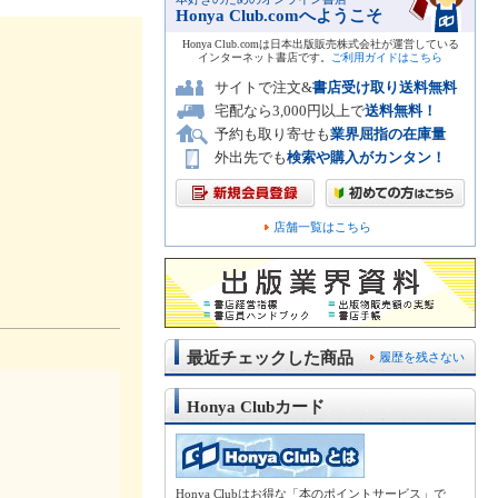
Honya Club.comへようこそ
Honya Club.comは日本出版販売株式会社が運営している
インターネット書店です。
ご利用ガイドはこちら
サイトで注文&
書店受け取り送料無料
宅配なら3,000円以上で
送料無料！
予約も取り寄せも
業界屈指の在庫量
外出先でも
検索や購入がカンタン！
店舗一覧はこちら
最近チェックした商品
履歴を残さない
Honya Clubカード
Honya Clubはお得な「本のポイントサービス」で