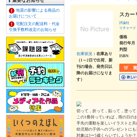
重要なお知らせ
地震の影響による商品の
スカー
お届けについて
評論社
宅配注文の配送料・代金
リチャード
引換手数料改定のお知らせ
価格
発行年月
判型
在庫状況
：在庫あり
ISBN
（1～2日で出荷、新
刊の場合、発売日以
降のお届けになりま
す）
切って，折って，貼って，塗って
この1冊持っていれば，雨の日の
手先の運動を楽しいイラストと共
幼児期の子供へのプレゼントにも
対象は3ー5歳くらいでしょうか？