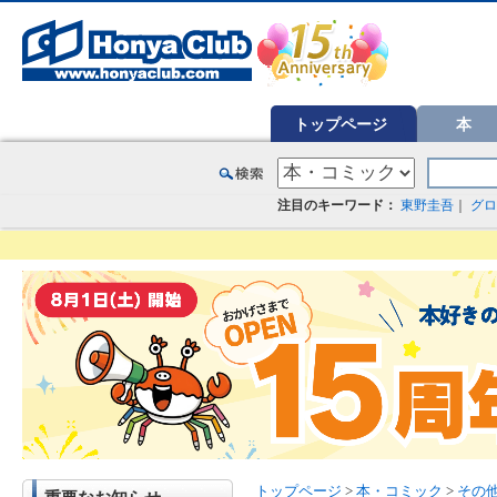
オンライン書店【ホンヤクラブ】はお好きな本屋での受け取りで送料無料！新刊予約・通販も。本（書籍）、雑誌、漫
トップページ
本
注目のキーワード：
東野圭吾
｜
グロ
トップページ
>
本・コミック
>
その