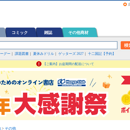
画（コミック）など在庫も充実
コミック
雑誌
その他商材
ーグー
｜
課題図書
｜
夏休みドリル
｜
ゲッターズ 2027
｜
十二国記【予約】
【ご案内】お盆期間の配送について
他
>
その他