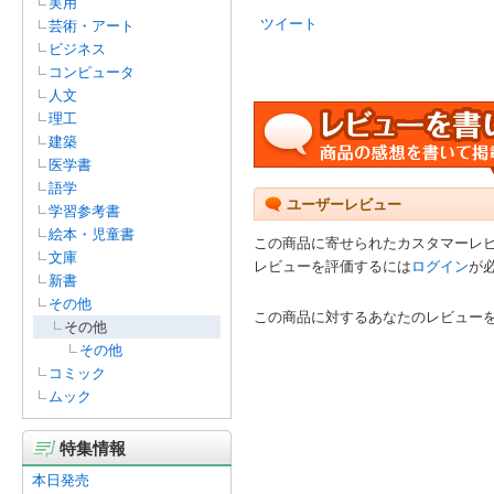
実用
ツイート
芸術・アート
ビジネス
コンピュータ
人文
理工
建築
医学書
語学
ユーザーレビュー
学習参考書
絵本・児童書
この商品に寄せられたカスタマーレ
文庫
レビューを評価するには
ログイン
が
新書
その他
この商品に対するあなたのレビュー
その他
その他
コミック
ムック
特集情報
本日発売