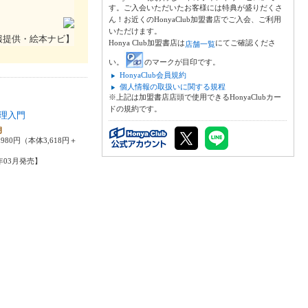
す。ご入会いただいたお客様には特典が盛りだくさ
ん！お近くのHonyaClub加盟書店でご入会、ご利用
いただけます。
報提供・絵本ナビ】
Honya Club加盟書店は
にてご確認くださ
店舗一覧
い。
のマークが目印です。
HonyaClub会員規約
個人情報の取扱いに関する規程
※上記は加盟書店店頭で使用できるHonyaClubカー
ドの規約です。
理入門
朗
980円（本体3,618円＋
6年03月発売】