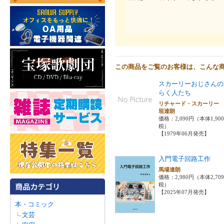
この商品をご覧のお客様は、こんな
スカーリーおじさんの
らく人たち
リチャード・スカーリー
垣達朗
価格：2,090円（本体1,90
税）
【1979年06月発売】
入門電子回路工作
馬場達朗
価格：2,980円（本体2,70
税）
【2025年07月発売】
本・コミック
文芸