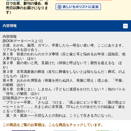
日で出荷、新刊の場合、発
売日以降のお届けになりま
す）
内容情報
内容情報
[BOOKデータベースより]
介護、わかれ、義理、ガマン。卒業したら―明るい老い考、ここにあります。
リアルな今を語り合う。
第１章 初老のわれらのカラダ事情（目と歯と耳と悩めるお年頃；認知症、他
人事ではない ほか）
第２章 親の老いと死、見届けた（徘徊と呼ばないで；親性を超えるな ほ
か）
第３章 非常識家族の葬送（友引に葬儀をしないとは知らなんだ；葬式、のよ
うなもの ほか）
第４章 おわかれ博覧会（喪服を持たぬ詩人、喪服に萌え；偲ぶ会、「平服」
の範疇 ほか）
第５章 仕事じまい、しません（子どもに迷惑をかけたくない？；知のバトル
「俳句」の愉悦 ほか）
[日販商品データベースより]
「ブラジャー卒業」「さらば、つけま」「偲ぶ会にピンク着て」「親の骨はコ
ーヒーミルで……」大まじめに非常識、70’sふたりの女がたりの結論は「歳を
とるって面白い！」。
親・夫・親友――大切な人との別れは、こうして生きる力になった。
この商品をご覧のお客様は、こんな商品もチェックしています。