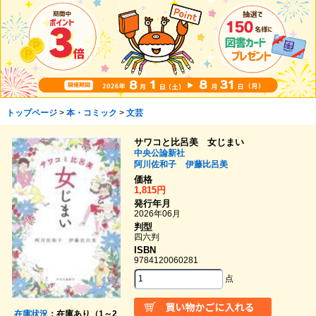
トップページ
>
本・コミック
>
文芸
サワコと比呂美 女じまい
中央公論新社
阿川佐和子
伊藤比呂美
価格
1,815円
発行年月
2026年06月
判型
四六判
ISBN
9784120060281
点
在庫状況
：在庫あり（1～2