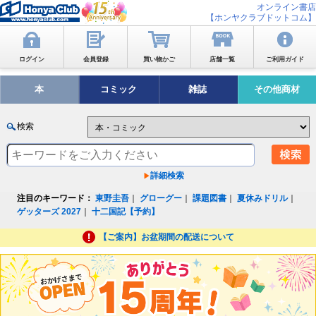
オンライン書店
【ホンヤクラブドットコム】
ログイン
会員登録
買い物かご
店舗一覧
ご利用ガイド
本
コミック
雑誌
その他商材
検索
詳細検索
注目のキーワード：
東野圭吾
｜
グローグー
｜
課題図書
｜
夏休みドリル
｜
ゲッターズ 2027
｜
十二国記【予約】
【ご案内】お盆期間の配送について