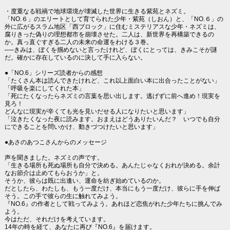
・度重なる戦禍で地球環境が壊滅した世界に生きる紫苑とネズミ。
「NO.６」のエリートとして育てられた少年・紫苑（しおん）と、「NO.６」の
外に広がるスラム地区「西ブロック」に住むミステリアスな少年・ネズミは、
腐りきった偽りの理想都市を崩壊させた。二人は、新世界を再構築できるの
か。真っ直ぐすぎる二人の未来の命運をわける３巻。
──きみは、ぼくを掴めないと言ったけれど、ぼくにとっては、きみこそが謎
だ。確かに存在しているのに決して手に入らない。
●「NO.6」シリーズ読者からの感想
「たくさん本は読んできたけれど、これ以上面白い本に出合ったことがない」
「呼吸を楽にしてくれた本」
「死にたくなったらネズミの言葉を思い出します。逃げずに前へ進め！現実を
見ろ！
どんなに現実が辛くても光を見いだせる人になりたいと思います」
「泣きたくなった夜に読みます。おまえはどうありたいんだ？ いつでも自分
にできることを問いかけ、動きづつけたいと思います」
●あさのあつこさんからのメッセージ
声を聞きました。ネズミの声です。
「生きる場所も死ぬ場所も自分で決める。あんたじゃなくおれが決める。余計
なお節介は止めてもらおうか」と。
そうか、彼らは既に出逢い、運命を紡ぎ始めているのか。
だとしたら、わたしも、もう一度だけ、本当にもう一度だけ、彼らに手を伸ば
そう。この手で彼らの生に触れてみよう。
『NO.6』の作者として戦ってみよう。あれほど恋焦がれた少年たちに挑んでみ
よう。
今はただ、それだけを考えています。
14年の時を経て、あなたに再び『NO.6』を届けます。