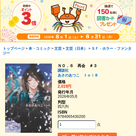
トップページ
>
本・コミック
>
文芸
>
文芸（日本）
>
ＳＦ・ホラー・ファンタ
ジー
ＮＯ．６ 再会 ＃３
講談社
あさのあつこ
ｔｏｉ８
価格
2,019円
発行年月
2026年05月
判型
四六判
ISBN
9784065430200
点