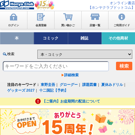
オンライン書店
【ホンヤクラブドットコム】
ログイン
会員登録
買い物かご
店舗一覧
ご利用ガイド
本
コミック
雑誌
その他商材
検索
詳細検索
注目のキーワード：
東野圭吾
｜
グローグー
｜
課題図書
｜
夏休みドリル
｜
ゲッターズ 2027
｜
十二国記【予約】
【ご案内】お盆期間の配送について