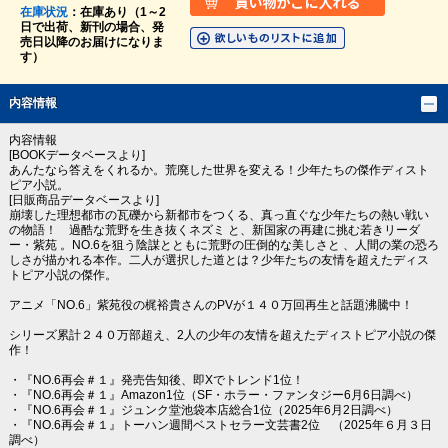
在庫状況
：在庫あり（1～2
日で出荷、新刊の場合、発
売日以降のお届けになりま
す）
内容情報
内容情報
[BOOKデータベースより]
あんたなら答えをくれるか。荒廃した世界を変える！少年たちの傑作ディスト
ピア小説。
[日販商品データベースより]
崩壊した理想都市の瓦礫から新都市をつくる、真っ直ぐな少年たちの熱い戦い
の物語！ 過酷な荒野を生き抜くネズミ と、新国家の再建に挑む若きリーダ
ー・紫苑 。NO.6を狙う陰謀とともに荒野の圧倒的な美しさと 、人間の業の恐ろ
しさが描かれる本作。二人が選択した道とは？少年たちの友情を超えたディス
トピア小説の傑作。
アニメ「NO.6」紫苑役の梶裕貴さんのPVが１４０万回再生と話題沸騰中！
シリーズ累計２４０万部超え、2人の少年の友情を超えたディストピア小説の傑
作！
・『NO.6再会＃１』発売告知後、即Xでトレンド1位！
・『NO.6再会＃１』Amazon1位（SF・ホラー・ファンタジー6月6日調べ）
・『NO.6再会＃１』ジュンク堂池袋本店総合1位（2025年6月2日調べ）
・『NO.6再会＃１』トーハン週間ベストセラー文芸書2位 （2025年６月３日
調べ）