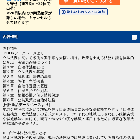
り寄せ（通常3日～20日で
出荷）
※20日以内での商品確保が
難しい場合、キャンセルさ
せて頂きます
内容情報
内容情報
[BOOKデータベースより]
立法法務に関する条例立案手順を大幅に増補。政策を支える法務知識を体系的
に学ぶ！実践力が身につく！
第１章 自治体法務とは
第２章 立法法務の基礎
第３章 解釈運用法務の基礎
第４章 評価・争訟法務
第５章 自治体運営の基礎
第６章 住民自治の仕組み
第７章 情報公開と個人情報保護
第８章 公共政策と自治体法務
[日販商品データベースより]
地方分権時代において地域を担う自治体職員に必要な法務能力を問う「自治体
法務検定 政策法務」の公式テキスト。それぞれの地域にふさわしい政策実現
や課題解決に向けて、既存の法令や制度を解釈・運用するために必要な政策法
務知識の基礎を学ぶ。
○「自治体法務検定」とは
第１次地方分権改革以降、現行の法体系では急速に変化している自治体の現場