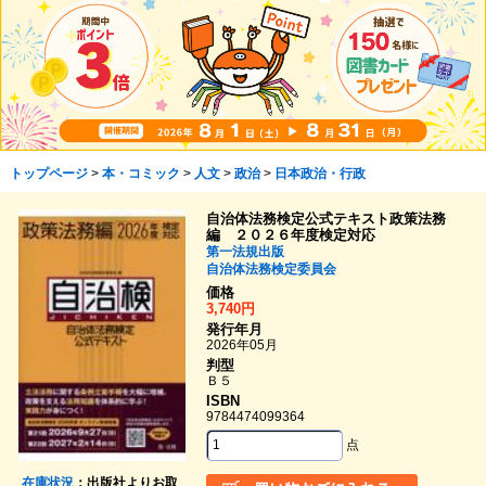
トップページ
>
本・コミック
>
人文
>
政治
>
日本政治・行政
自治体法務検定公式テキスト政策法務
編 ２０２６年度検定対応
第一法規出版
自治体法務検定委員会
価格
3,740円
発行年月
2026年05月
判型
Ｂ５
ISBN
9784474099364
点
在庫状況
：出版社よりお取