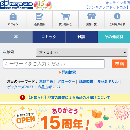
オンライン書店
【ホンヤクラブドットコム】
ログイン
会員登録
買い物かご
店舗一覧
ご利用ガイド
本
コミック
雑誌
その他商材
検索
詳細検索
注目のキーワード：
東野圭吾
｜
グローグー
｜
課題図書
｜
夏休みドリル
｜
ゲッターズ 2027
｜
六星占術 2027
【お知らせ】地震の影響による商品のお届けについて