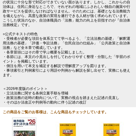
の状況に十分な形で対応ができていない面があります。しかし、これからの自
治体は、住民に身近なところで、それぞれの地域にふさわしい独自の施策や行
政サービスを提供しなければなりません。そのためには、基礎となる法務能力
を備えながら、高度な政策の実現を遂行できる人材が強く求められています。
こうした状況のなか、自治体職員の「法務」能力の向上を目指すのが『自治体
法務検定』です。
○公式テキストの特色
・受検者が必要な項目を体系立てて学べるよう、「立法法務の基礎」「解釈運
用法務の基礎」「評価・争訟法務」「住民自治の仕組み」「公共政策と自治体
法務」など全８章で構成しています。
・各章冒頭にはその章で学ぶ概要を記載しました。
・各節には、本文の小見出しを付してわかりやすく整理・分類した「学習のポ
イント」を掲載しています。
・側注を用いて本文を補足する解説で理解度アップを図ります。
・事項索引と判例索引により用語や判例から解説を探し出せて、実務にも使え
ます。
＜2026年度版のポイント＞
・立法法務に関する条例立案手順を増補
・政策法務の近時の動向について、実務の視点を踏まえた記述の見直し
・そのほか法改正や判例等の動向に伴う記述の改訂
この商品をご覧のお客様は、こんな商品もチェックしています。