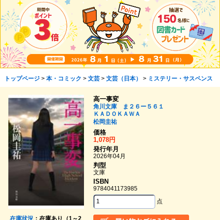
トップページ
>
本・コミック
>
文芸
>
文芸（日本）
>
ミステリー・サスペンス
高一事変
角川文庫 ま２６ー５６１
ＫＡＤＯＫＡＷＡ
松岡圭祐
価格
1,078円
発行年月
2026年04月
判型
文庫
ISBN
9784041173985
点
在庫状況
：在庫あり（1～2