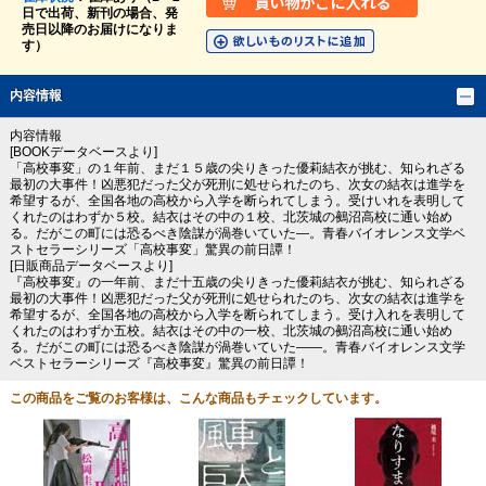
日で出荷、新刊の場合、発
売日以降のお届けになりま
す）
内容情報
内容情報
[BOOKデータベースより]
「高校事変」の１年前、まだ１５歳の尖りきった優莉結衣が挑む、知られざる
最初の大事件！凶悪犯だった父が死刑に処せられたのち、次女の結衣は進学を
希望するが、全国各地の高校から入学を断られてしまう。受けいれを表明して
くれたのはわずか５校。結衣はその中の１校、北茨城の鵺沼高校に通い始め
る。だがこの町には恐るべき陰謀が渦巻いていた―。青春バイオレンス文学ベ
ストセラーシリーズ「高校事変」驚異の前日譚！
[日販商品データベースより]
『高校事変』の一年前、まだ十五歳の尖りきった優莉結衣が挑む、知られざる
最初の大事件！凶悪犯だった父が死刑に処せられたのち、次女の結衣は進学を
希望するが、全国各地の高校から入学を断られてしまう。受け入れを表明して
くれたのはわずか五校。結衣はその中の一校、北茨城の鵺沼高校に通い始め
る。だがこの町には恐るべき陰謀が渦巻いていた――。青春バイオレンス文学
ベストセラーシリーズ『高校事変』驚異の前日譚！
この商品をご覧のお客様は、こんな商品もチェックしています。