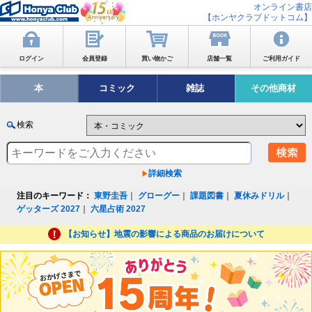
オンライン書店
【ホンヤクラブドットコム】
ログイン
会員登録
買い物かご
店舗一覧
ご利用ガイド
本
コミック
雑誌
その他商材
検索
詳細検索
注目のキーワード：
東野圭吾
｜
グローグー
｜
課題図書
｜
夏休みドリル
｜
ゲッターズ 2027
｜
六星占術 2027
【お知らせ】地震の影響による商品のお届けについて