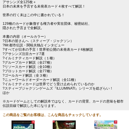
アサシンズ全125枚＋
日本の未来を予言する未発表カード４枚すべて解説！
世界の行く末はこの中に書かれている！
129種のカードが象徴する権力者や実在団体、秘密結社、
隠された予言まで全解説。
本書の内容（オールカラー）
?日本の皆さんへ（スティーブ・ジャクソン）
?Mr.都市伝説・関暁夫独占インタビュー
?すべてが日本の予言！世界初公開の未発表カード4枚解説
?アサシンズ注目カード7選
?イルミナティカード解説（１種）
?グループカード解説（全27種）
?リソースカード解説（全10種）
?プロットカード解説（全77種）
?ゴールカード解説（全３種）
?ニューワールドオーダーカード解説（全11種）
?イルミナティカードは世界でどう受け止められているのか
?スティーブジャクソンゲームズ『ILLUMINATI』シリーズを総ざらい！
ほか
※カードゲームとしての解説本ではなく、カードの背景、カードの意味を都市
伝説目線で解説した本になります。
この商品をご覧のお客様は、こんな商品もチェックしています。