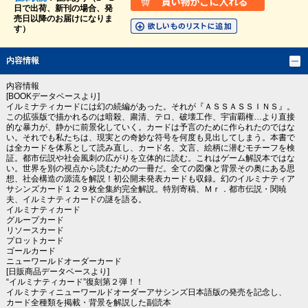
日で出荷、新刊の場合、発
売日以降のお届けになりま
す）
内容情報
内容情報
[BOOKデータベースより]
イルミナティカードには幻の続編があった。それが『ＡＳＳＡＳＳＩＮＳ』。
この拡張版で描かれるのは暗殺、粛清、テロ、破壊工作、宇宙覇権…より直接
的な暴力が、静かに前景化していく。カードは予言のために作られたのではな
い。それでも私たちは、現実との奇妙な符号を何度も見出してしまう。本書で
は全カードを体系として読み直し、カード名、文言、絵柄に潜むモチーフを検
証。都市伝説や社会風刺の広がりを立体的に読む。これはゲーム解説本ではな
い。世界を別の視点から読むための一冊だ。全ての図像と背景その奥にある思
想、社会構造の源流を解説！初公開未発表カードも収録。幻のイルミナティア
サシンズカード１２９枚全集約完全解説。特別寄稿、Ｍｒ．都市伝説・関暁
夫、イルミナティカードの謎を語る。
イルミナティカード
グループカード
リソースカード
プロットカード
ゴールカード
ニューワールドオーダーカード
[日販商品データベースより]
“イルミナティカード”復刻第２弾！！
イルミナティニューワールドオーダーアサシンズ日本語版の発売を記念し、
カード全種類を掲載・背景を解説した副読本