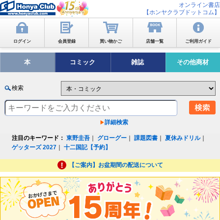
オンライン書店
【ホンヤクラブドットコム】
ログイン
会員登録
買い物かご
店舗一覧
ご利用ガイド
本
コミック
雑誌
その他商材
検索
詳細検索
注目のキーワード：
東野圭吾
｜
グローグー
｜
課題図書
｜
夏休みドリル
｜
ゲッターズ 2027
｜
十二国記【予約】
【ご案内】お盆期間の配送について