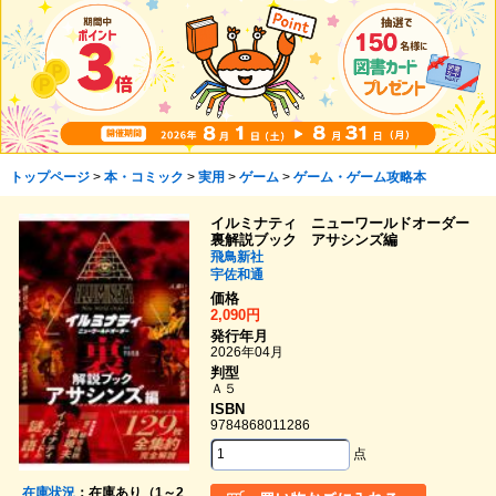
トップページ
>
本・コミック
>
実用
>
ゲーム
>
ゲーム・ゲーム攻略本
イルミナティ ニューワールドオーダー
裏解説ブック アサシンズ編
飛鳥新社
宇佐和通
価格
2,090円
発行年月
2026年04月
判型
Ａ５
ISBN
9784868011286
点
在庫状況
：在庫あり（1～2