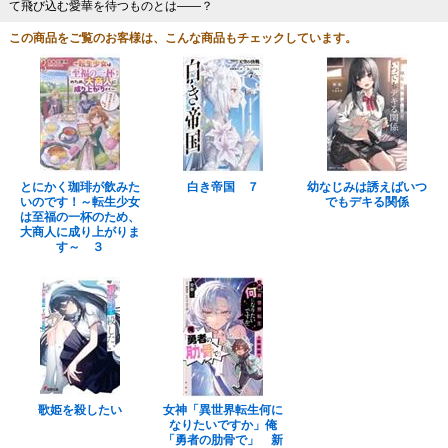
て飛び込む愛華を待つものとは――？
この商品をご覧のお客様は、こんな商品もチェックしています。
とにかく珈琲が飲みた
白き帝国 ７
幼なじみは誘えばいつ
いのです！～転生少女
でもデキる関係
は至福の一杯のため、
大商人に成り上がりま
す～ ３
歌姫を殺したい
女神「異世界転生何に
なりたいですか」俺
「勇者の肋骨で」 新