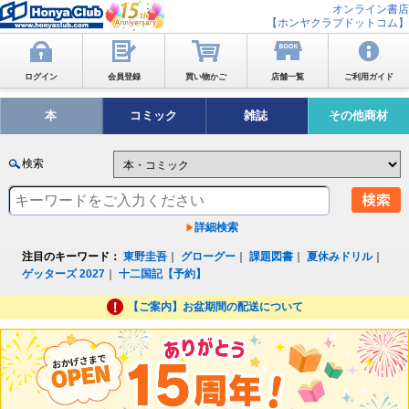
オンライン書店
【ホンヤクラブドットコム】
ログイン
会員登録
買い物かご
店舗一覧
ご利用ガイド
本
コミック
雑誌
その他商材
検索
詳細検索
注目のキーワード：
東野圭吾
｜
グローグー
｜
課題図書
｜
夏休みドリル
｜
ゲッターズ 2027
｜
十二国記【予約】
【ご案内】お盆期間の配送について