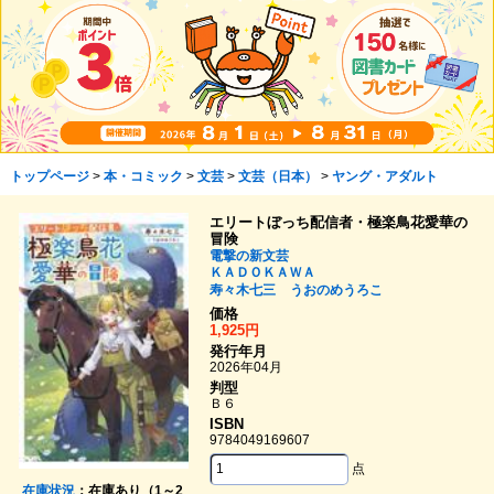
トップページ
>
本・コミック
>
文芸
>
文芸（日本）
>
ヤング・アダルト
エリートぼっち配信者・極楽鳥花愛華の
冒険
電撃の新文芸
ＫＡＤＯＫＡＷＡ
寿々木七三
うおのめうろこ
価格
1,925円
発行年月
2026年04月
判型
Ｂ６
ISBN
9784049169607
点
在庫状況
：在庫あり（1～2