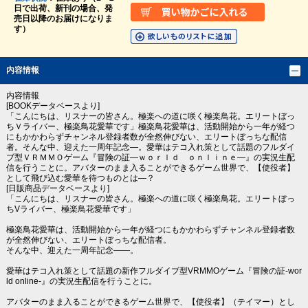
日で出荷、新刊の場合、発
売日以降のお届けになりま
す）
内容情報
内容情報
[BOOKデータベースより]
「こんにちは、リスナーの皆さん。極楽への道に咲く極楽鳥花。エリートぼっ
ちＶライバー、極楽鳥花愛華です」極楽鳥花愛華は、活動開始から一年が経つ
にもかかわらずチャンネル登録者数が全然伸びない、エリートぼっちな配信
者。そんな中、迎えた一周年記念―。愛華はテコ入れ策として話題のフルダイ
ブ型ＶＲＭＭＯゲーム『冒険の証―ｗｏｒｌｄ ｏｎｌｉｎｅ―』の実況生配
信を行うことに。アバターのまま入ることができるゲーム世界で、【使役者】
として飛び込む愛華を待つものとは―？
[日販商品データベースより]
「こんにちは、リスナーの皆さん。極楽への道に咲く極楽鳥花。エリートぼっ
ちVライバー、極楽鳥花愛華です」
極楽鳥花愛華は、活動開始から一年が経つにもかかわらずチャンネル登録者数
が全然伸びない、エリートぼっちな配信者。
そんな中、迎えた一周年記念――。
愛華はテコ入れ策として話題の新作フルダイブ型VRMMOゲーム『冒険の証-wor
ld online-』の実況生配信を行うことに。
アバターのまま入ることができるゲーム世界で、【使役者】（テイマー）とし