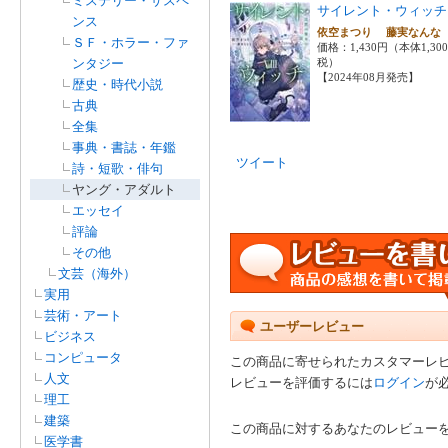
ミステリー・サスペ
サイレント・ウィッチ
ンス
依空まつり 藤実なん
ＳＦ・ホラー・ファ
価格：1,430円（本体1,30
ンタジー
税）
【2024年08月発売】
歴史・時代小説
古典
全集
事典・書誌・年鑑
ツイート
詩・短歌・俳句
ヤング・アダルト
エッセイ
評論
その他
文芸（海外）
実用
芸術・アート
ユーザーレビュー
ビジネス
コンピュータ
この商品に寄せられたカスタマーレ
人文
レビューを評価するには
ログイン
が
理工
建築
この商品に対するあなたのレビュー
医学書