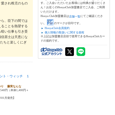
？愛され稚児のもの
す。ご入会いただいたお客様には特典が盛りだくさ
ん！お近くのHonyaClub加盟書店でご入会、ご利用
いただけます。
Honya Club加盟書店は
にてご確認くださ
店舗一覧
から、臣下の間では
い。
のマークが目印です。
えることを熱望する
HonyaClub会員規約
ろ暗い仕事も引き受
個人情報の取扱いに関する規程
※上記は加盟書店店頭で使用できるHonyaClubカー
禍信居士は天恵にな
ドの規約です。
間たちと楽しくにぎ
ント・ウィッチ １
つり 藤実なんな
540円（本体1,400円＋
6年01月発売】