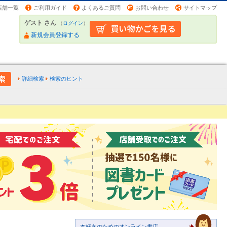
店舗一覧
ご利用ガイド
よくあるご質問
お問い合わせ
サイトマップ
ゲスト さん
（
ログイン
）
新規会員登録する
詳細検索
検索のヒント
本好きのためのオンライン書店