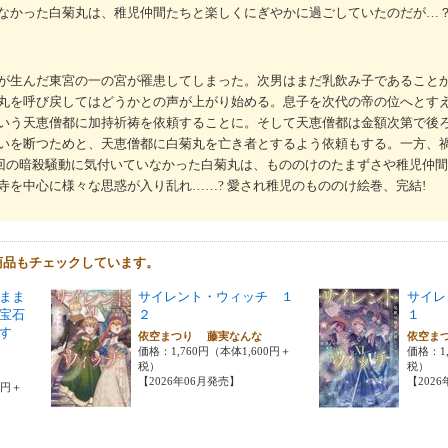
なかった白菊丸は、稚児仲間たちと楽しくにぎやかに過ごしていたのだが…
が生んだ東宮の一の宮が罹患してしまった。次男はまだ乳飲み子であること
丸を呼び戻してはどうかとの声が上がり始める。息子を次代の帝の位へとす
いう天恵僧都に加持祈祷を依頼することに。そして天恵僧都は金額次第で後
いを断つためと、天恵僧都に白菊丸を亡き者とするよう依頼もする。一方、
前回の暗殺騒動に気付いていなかった白菊丸は、もののけのたまずさや稚児仲
寺を中心に様々な思惑が入り乱れ……? 愛され稚児のもののけ絵巻、完結!
商品もチェックしています。
まま
サイレント・ウィッチ １
サイレ
宝石
２
１
す
依空まつり 藤実なんな
依空ま
価格：1,760円（本体1,600円＋
価格：1,
税）
税）
【2026年06月発売】
【202
0円＋