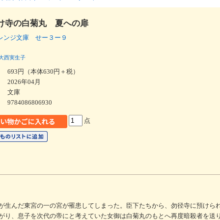
け寺の白菊丸 夏への扉
レンジ文庫 せー３ー９
大西実生子
693円（本体630円＋税）
2026年04月
文庫
9784086806930
点
が生んだ東宮の一の宮が罹患してしまった。臣下たちから、勿径寺に預けら
がり、息子を次代の帝にと考えていた女御は白菊丸のもとへ再度暗殺者を送