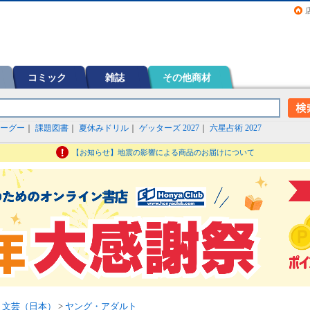
画（コミック）など在庫も充実
コミック
雑誌
その他商材
ーグー
｜
課題図書
｜
夏休みドリル
｜
ゲッターズ 2027
｜
六星占術 2027
【お知らせ】地震の影響による商品のお届けについて
>
文芸（日本）
>
ヤング・アダルト