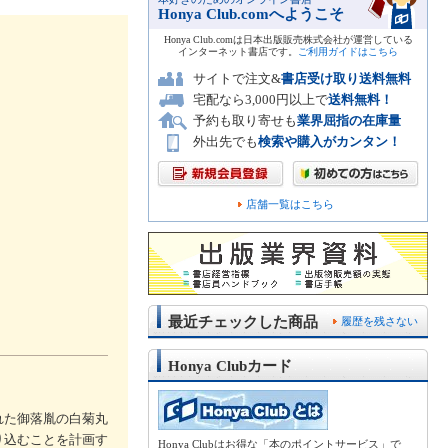
Honya Club.comへようこそ
Honya Club.comは日本出版販売株式会社が運営している
インターネット書店です。
ご利用ガイドはこちら
サイトで注文&
書店受け取り送料無料
宅配なら3,000円以上で
送料無料！
予約も取り寄せも
業界屈指の在庫量
外出先でも
検索や購入がカンタン！
店舗一覧はこちら
最近チェックした商品
履歴を残さない
Honya Clubカード
れた御落胤の白菊丸
り込むことを計画す
Honya Clubはお得な「本のポイントサービス」で