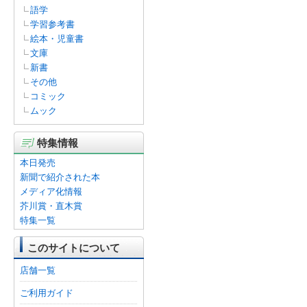
語学
学習参考書
絵本・児童書
文庫
新書
その他
コミック
ムック
特集情報
本日発売
新聞で紹介された本
メディア化情報
芥川賞・直木賞
特集一覧
このサイトについて
店舗一覧
ご利用ガイド