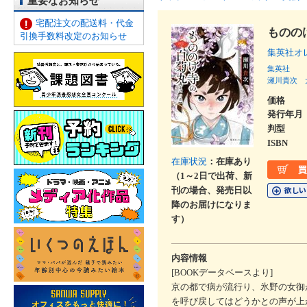
重要なお知らせ
宅配注文の配送料・代金
ものの
引換手数料改定のお知らせ
集英社オ
集英社
瀬川貴次
価格
発行年月
判型
ISBN
在庫状況
：在庫あり
（1～2日で出荷、新
刊の場合、発売日以
降のお届けになりま
す）
内容情報
[BOOKデータベースより]
京の都で病が流行り、氷野の女御
を呼び戻してはどうかとの声が上