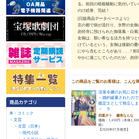
る。前回の暗殺騒動に気付いてい
のけ絵巻、完結！
[日販商品データベースより]
京の都で病が流行り、氷野の女御
勿径寺に預けられた御落胤・白菊
女御は、類い希なる法力を持つと
けているという。女御は後顧の憂
にやら含むところがあり……? 
やかに過ごしていたのだが、勿径
この商品をご覧のお客様は、こんな
没落令嬢のお気に召す
～婚約破棄されたので
鑑定士として独立しま
～ ５
本・コミック
四葉夕卜 藤実なんな
文芸
価格：1,430円（本体1,30
税）
文芸（日本）
【2026年07月発売】
現代小説