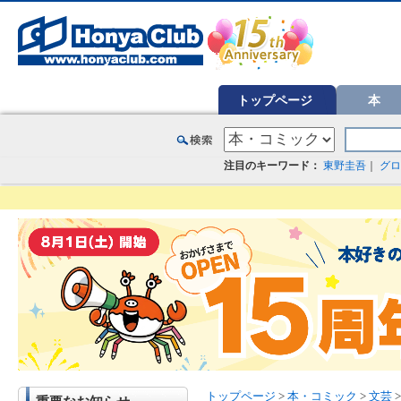
オンライン書店【ホンヤクラブ】はお好きな本屋での受け取りで送料無料！新刊予約・通販も。本（書籍）、雑誌、漫
トップページ
本
注目のキーワード：
東野圭吾
｜
グロ
トップページ
>
本・コミック
>
文芸