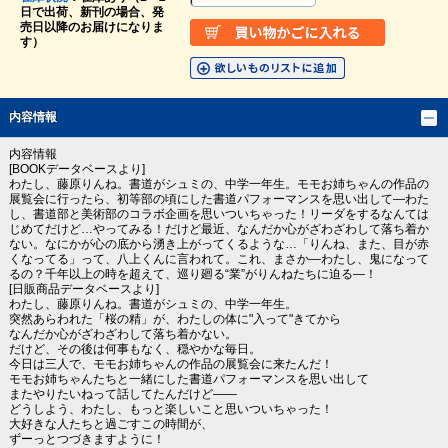
日で出荷、新刊の場合、発
売日以降のお届けになりま
す）
内容情報
内容情報
[BOOKデータベースより]
わたし、藤原りんね。書道がシュミの、中学一年生。モモお姉ちゃんの作品の
展覧会に行ったら、初等部の頃にした書道パフォーマンスを思い出して―わた
し、書道部と美術部のコラボ企画を思いついちゃった！リーダをするなんては
じめてだけど…やってみる！だけど最近、なんだか心がざわざわして落ち着か
ない。なにかが心の底から湧き上がってくるような…「りんね、また、目が赤
くなってる」って、八上くんに言われて。これ、まさか―わたし、鬼になって
るの？千年以上の時を超えて、巡り廻る“業”がりんねたちに迫る―！
[日販商品データベースより]
わたし、藤原りんね。書道がシュミの、中学一年生。
突然あらわれた「桜の精」が、わたしの体に"入って"きてから
なんだか心がざわざわして落ち着かない。
だけど、その後は何事もなく、穏やかな毎日。
今日は三人で、モモお姉ちゃんの作品の展覧会に来たんだ！
モモお姉ちゃんたちと一緒にした書道パフォーマンスを思い出して
またやりたいねって話してたんだけど――
どうしよう、わたし、もっと楽しいこと思いついちゃった！
大好きな人たちと過ごすこの時間が、
ずーっとつづきますように！