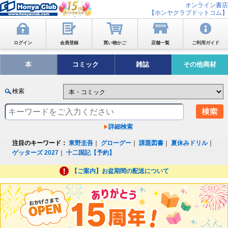
オンライン書店
【ホンヤクラブドットコム】
ログイン
会員登録
買い物かご
店舗一覧
ご利用ガイド
本
コミック
雑誌
その他商材
検索
詳細検索
注目のキーワード：
東野圭吾
｜
グローグー
｜
課題図書
｜
夏休みドリル
｜
ゲッターズ 2027
｜
十二国記【予約】
【ご案内】お盆期間の配送について