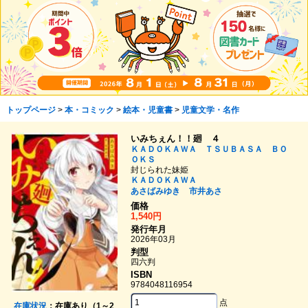
トップページ
>
本・コミック
>
絵本・児童書
>
児童文学・名作
いみちぇん！！廻 ４
ＫＡＤＯＫＡＷＡ ＴＳＵＢＡＳＡ ＢＯ
ＯＫＳ
封じられた妹姫
ＫＡＤＯＫＡＷＡ
あさばみゆき
市井あさ
価格
1,540円
発行年月
2026年03月
判型
四六判
ISBN
9784048116954
点
在庫状況
：在庫あり（1～2