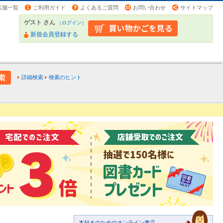
店舗一覧
ご利用ガイド
よくあるご質問
お問い合わせ
サイトマップ
ゲスト さん
（
ログイン
）
新規会員登録する
詳細検索
検索のヒント
本好きのためのオンライン書店