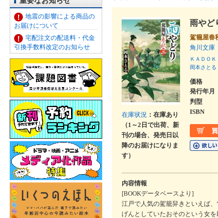
重要なお知らせ
地震の影響による商品の
雨やど
お届けについて
駕籠屋春
宅配注文の配送料・代金
引換手数料改定のお知らせ
角川文庫
ＫＡＤＯＫ
岡本さとる
価格
発行年月
判型
ISBN
在庫状況
：在庫あり
（1～2日で出荷、新
刊の場合、発売日以
降のお届けになりま
す）
内容情報
[BOOKデータベースより]
江戸で人気の駕籠舁きといえば、
げんとしていたおそのという女を