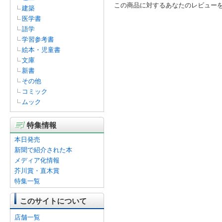
この商品に対するあなたのレビュー
建築
医学書
語学
学習参考書
絵本・児童書
文庫
新書
その他
コミック
ムック
特集情報
本日発売
新聞で紹介された本
メディア化情報
芥川賞・直木賞
特集一覧
このサイトについて
店舗一覧