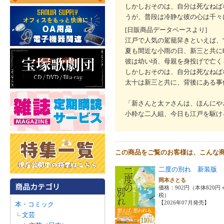
しかしおそのは、自分は死なねば
うが、普段は冷静な彼の心は千々
[日販商品データベースより]
江戸で人気の駕籠舁きといえば、
夏も間近な小雨の日、新三と共に
彼は幼い頃、母親を身投げで亡く
しかしおそのは、自分は死なねば
太十は新三と共に、背後にある事
「新さんと太ァさんは、ほんにや
小粋な二人組、今日も江戸を駆け
この商品をご覧のお客様は、こんな
二度の別れ 新装版
岡本さとる
価格：902円（本体820円
税）
【2026年07月発売】
本・コミック
文芸