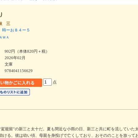
り
秋 三
 時ーお８４ー５
ＡＷＡ
902円（本体820円＋税）
2026年02月
文庫
9784041156629
点
“駕籠留”の新三と太十だ。夏も間近な小雨の日、新三と共に町を流していた
助ける。彼は幼い頃、母親を身投げで亡くしており、おそののことを放って