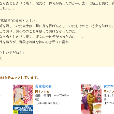
ならぬとしきりに嘆く。彼女に一体何があったのか―。太十は新三と共に、
に乱れ…。
“駕籠留”の新三と太十だ。
町を流していた太十は、川に身を投げんとしていたおそのという女を助ける
しており、おそののことを放っておけなかったのだ。
ならぬとしきりに嘆く。彼女に一体何があったのか――。
件を追うが、普段は冷静な彼の心は千々に乱れ……。
さしい男だねえ」
る！
商品もチェックしています。
悪党達の宴
女の本
岡本さとる
岡本さ
＋
価格：803円（本体730円＋
価格：8
税）
税）
【2026年06月発売】
【202