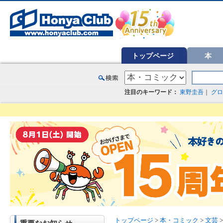
オンライン書店【ホンヤクラブ】はお好きな本屋での受け取りで送料無料！新刊予約・通販も。本（書籍）、雑誌、漫
トップページ
本
注目のキーワード：
東野圭吾
｜
グロ
トップページ
>
本・コミック
>
文芸