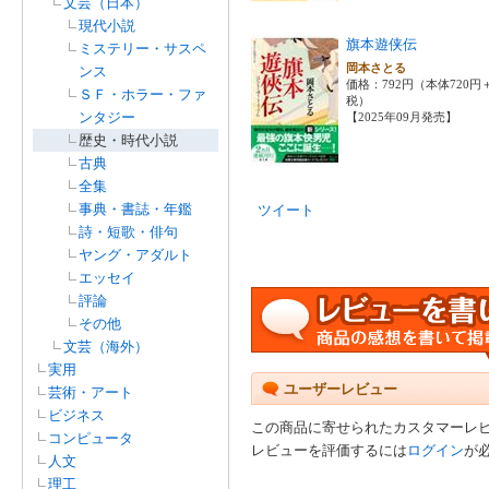
文芸（日本）
現代小説
旗本遊侠伝
ミステリー・サスペ
岡本さとる
ンス
価格：792円（本体720円
ＳＦ・ホラー・ファ
税）
ンタジー
【2025年09月発売】
歴史・時代小説
古典
全集
事典・書誌・年鑑
ツイート
詩・短歌・俳句
ヤング・アダルト
エッセイ
評論
その他
文芸（海外）
実用
ユーザーレビュー
芸術・アート
ビジネス
この商品に寄せられたカスタマーレ
コンピュータ
レビューを評価するには
ログイン
が
人文
理工