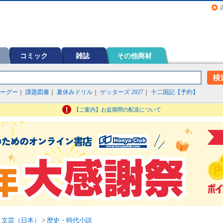
画（コミック）など在庫も充実
コミック
雑誌
その他商材
ーグー
｜
課題図書
｜
夏休みドリル
｜
ゲッターズ 2027
｜
十二国記【予約】
【ご案内】お盆期間の配送について
>
文芸（日本）
>
歴史・時代小説