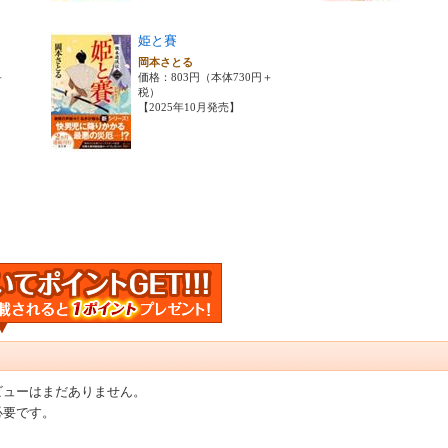
姫と賽
岡本さとる
＋
価格：803円（本体730円＋
税）
【2025年10月発売】
ビューはまだありません。
必要です。