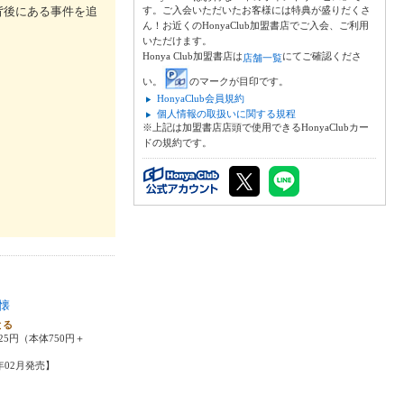
背後にある事件を追
す。ご入会いただいたお客様には特典が盛りだくさ
ん！お近くのHonyaClub加盟書店でご入会、ご利用
いただけます。
Honya Club加盟書店は
にてご確認くださ
店舗一覧
い。
のマークが目印です。
。
HonyaClub会員規約
個人情報の取扱いに関する規程
※上記は加盟書店店頭で使用できるHonyaClubカー
ドの規約です。
懐
とる
25円（本体750円＋
6年02月発売】