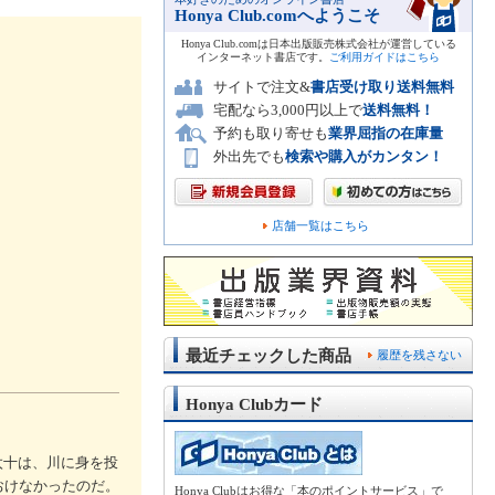
Honya Club.comへようこそ
Honya Club.comは日本出版販売株式会社が運営している
インターネット書店です。
ご利用ガイドはこちら
サイトで注文&
書店受け取り送料無料
宅配なら3,000円以上で
送料無料！
予約も取り寄せも
業界屈指の在庫量
外出先でも
検索や購入がカンタン！
店舗一覧はこちら
最近チェックした商品
履歴を残さない
Honya Clubカード
太十は、川に身を投
おけなかったのだ。
Honya Clubはお得な「本のポイントサービス」で