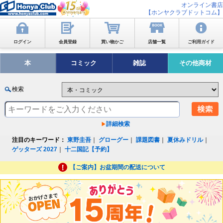
オンライン書店
【ホンヤクラブドットコム】
ログイン
会員登録
買い物かご
店舗一覧
ご利用ガイド
本
コミック
雑誌
その他商材
検索
詳細検索
注目のキーワード：
東野圭吾
｜
グローグー
｜
課題図書
｜
夏休みドリル
｜
ゲッターズ 2027
｜
十二国記【予約】
【ご案内】お盆期間の配送について