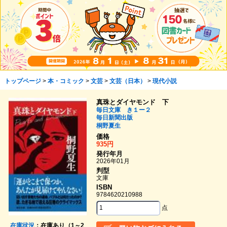
トップページ
>
本・コミック
>
文芸
>
文芸（日本）
>
現代小説
真珠とダイヤモンド 下
毎日文庫 き１ー２
毎日新聞出版
桐野夏生
価格
935円
発行年月
2026年01月
判型
文庫
ISBN
9784620210988
点
在庫状況
：在庫あり（1～2