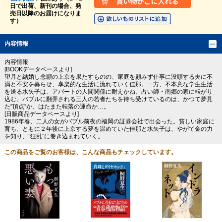
日で出荷、新刊の場合、発
売日以降のお届けになりま
す）
内容情報
内容情報
[BOOKデータベースより]
望月と結婚し念願の上京を果たすものの、家庭を顧みず仕事に没頭する夫に不
満と不安を募らせ、享楽的な生活に流れていく佳那。一方、不本意な学生生活
を送る水矢子は、アパートの人間関係に耐えかね、占い師・南郷の家に転がり
込む。バブルに翻弄される三人の若者たちを待ち受けているのは、かつて夢見
た“頂点”か、はたまた転落の運命か…。
[日販商品データベースより]
1986年春、二人の女がバブル前夜の福岡の証券会社で出会った。貧しい家庭に
育ち、ともに２年後に上京する夢を温めていた佳那と水矢子は、やがて金の力
を知り、”狂乱”に巻き込まれていく。
この商品をご覧のお客様は、こんな商品もチェックしています。