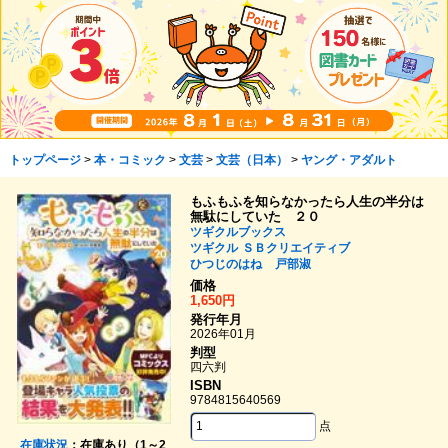
トップページ
>
本・コミック
>
文芸
>
文芸（日本）
>
ヤング・アダルト
もふもふを知らなかったら人生の半分は
無駄にしていた ２０
ツギクルブックス
ツギクル
ＳＢクリエイティブ
ひつじのはね
戸部淑
価格
1,650円
発行年月
2026年01月
判型
四六判
ISBN
9784815640569
点
在庫状況
：在庫あり（1～2