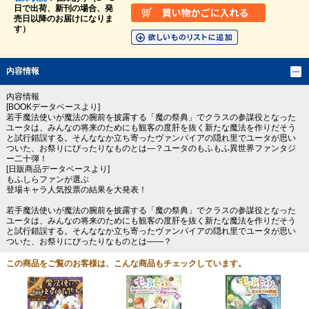
日で出荷、新刊の場合、発
売日以降のお届けになりま
す）
内容情報
内容情報
[BOOKデータベースより]
若手魔法使いが魔法の腕前を披露する「魔の祭典」でクラスの参謀役となった
ユータは、みんなの将来のためにも観客の度肝を抜く新たな魔法を作りだそう
と試行錯誤する。そんななか立ち寄ったヴァンパイアの隠れ里でユータが思い
ついた、お祭りにぴったりなものとは―？ユータのもふもふ異世界ファンタジ
ー二十弾！
[日販商品データベースより]
もふしらファンが選ぶ
登場キャラ人気投票の結果を大発表！
若手魔法使いが魔法の腕前を披露する「魔の祭典」でクラスの参謀役となった
ユータは、みんなの将来のためにも観客の度肝を抜く新たな魔法を作りだそう
と試行錯誤する。そんななか立ち寄ったヴァンパイアの隠れ里でユータが思い
ついた、お祭りにぴったりなものとは――？
この商品をご覧のお客様は、こんな商品もチェックしています。