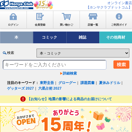
オンライン書店
【ホンヤクラブドットコム】
ログイン
会員登録
買い物かご
店舗一覧
ご利用ガイド
本
コミック
雑誌
その他商材
検索
詳細検索
注目のキーワード：
東野圭吾
｜
グローグー
｜
課題図書
｜
夏休みドリル
｜
ゲッターズ 2027
｜
六星占術 2027
【お知らせ】地震の影響による商品のお届けについて