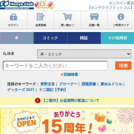
オンライン書店
【ホンヤクラブドットコム】
ログイン
会員登録
買い物かご
店舗一覧
ご利用ガイド
本
コミック
雑誌
その他商材
検索
詳細検索
注目のキーワード：
東野圭吾
｜
グローグー
｜
課題図書
｜
夏休みドリル
｜
ゲッターズ 2027
｜
十二国記【予約】
【ご案内】お盆期間の配送について