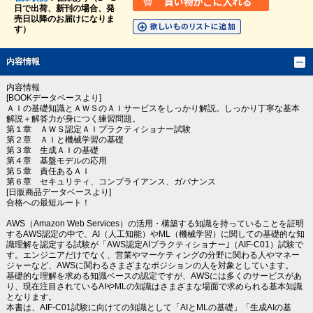
日で出荷、新刊の場合、発
売日以降のお届けになりま
す）
内容情報
内容情報
[BOOKデータベースより]
ＡＩの基礎知識とＡＷＳのＡＩサービスをしっかり解説。しっかり丁寧な基本
解説＋解答力が身につく練習問題。
第１章 ＡＷＳ認定ＡＩプラクティショナー試験
第２章 ＡＩと機械学習の基礎
第３章 生成ＡＩの基礎
第４章 基盤モデルの応用
第５章 責任あるＡＩ
第６章 セキュリティ、コンプライアンス、ガバナンス
[日販商品データベースより]
合格への最短ルート！
AWS（Amazon Web Services）の活用・構築する知識を持っていることを証明
するAWS認定の中で、AI（人工知能）やML（機械学習）に関しての基礎的な知
識理解を認定する試験が「AWS認定AIプラクティショナー｣（AIF-C01）試験で
す。エンジニアだけでなく、営業やマーケティングの分野に関わる人やマネー
ジャーなど、AWSに関わるさまざまなポジションの人を対象としています。
基礎的な理解を求める知識ベースの認定ですが、AWSには多くのサービスがあ
り、現在注目されているAIやMLの知識はさまざまな場面で求められる基本知識
となります。
本書は、AIF-C01試験に向けての知識として「AIとMLの基礎」「生成AIの基