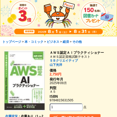
トップページ
>
本・コミック
>
ビジネス
>
経済
>
その他
ＡＷＳ認定ＡＩプラクティショナー
ＡＷＳ認定資格試験テキスト
ＳＢクリエイティブ
山下光洋
価格
2,750円
発行年月
2025年09月
判型
Ａ５
ISBN
9784815631505
点
在庫状況
：在庫あり（1～2