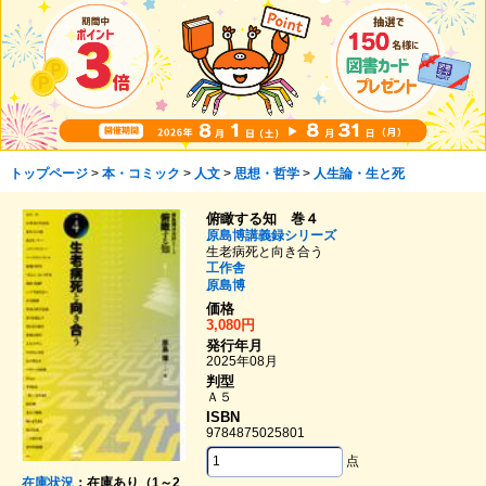
トップページ
>
本・コミック
>
人文
>
思想・哲学
>
人生論・生と死
俯瞰する知 巻４
原島博講義録シリーズ
生老病死と向き合う
工作舎
原島博
価格
3,080円
発行年月
2025年08月
判型
Ａ５
ISBN
9784875025801
点
在庫状況
：在庫あり（1～2