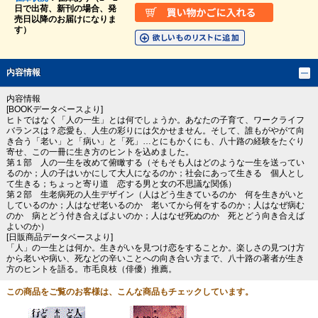
日で出荷、新刊の場合、発
売日以降のお届けになりま
す）
内容情報
内容情報
[BOOKデータベースより]
ヒトではなく「人の一生」とは何でしょうか。あなたの子育て、ワークライフ
バランスは？恋愛も、人生の彩りには欠かせません。そして、誰もがやがて向
き合う「老い」と「病い」と「死」…とにもかくにも、八十路の経験をたぐり
寄せ、この一冊に生き方のヒントを込めました。
第１部 人の一生を改めて俯瞰する（そもそも人はどのような一生を送ってい
るのか；人の子はいかにして大人になるのか；社会にあって生きる 個人とし
て生きる；ちょっと寄り道 恋する男と女の不思議な関係）
第２部 生老病死の人生デザイン（人はどう生きているのか 何を生きがいと
しているのか；人はなぜ老いるのか 老いてから何をするのか；人はなぜ病む
のか 病とどう付き合えばよいのか；人はなぜ死ぬのか 死とどう向き合えば
よいのか）
[日販商品データベースより]
「人」の一生とは何か。生きがいを見つけ恋をすることか。楽しさの見つけ方
から老いや病い、死などの辛いことへの向き合い方まで、八十路の著者が生き
方のヒントを語る。市毛良枝（俳優）推薦。
この商品をご覧のお客様は、こんな商品もチェックしています。