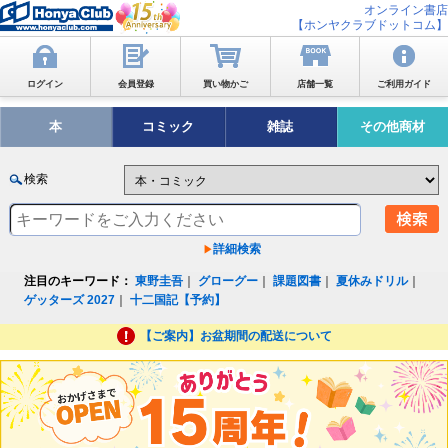
オンライン書店
【ホンヤクラブドットコム】
ログイン
会員登録
買い物かご
店舗一覧
ご利用ガイド
本
コミック
雑誌
その他商材
検索
詳細検索
注目のキーワード：
東野圭吾
｜
グローグー
｜
課題図書
｜
夏休みドリル
｜
ゲッターズ 2027
｜
十二国記【予約】
【ご案内】お盆期間の配送について