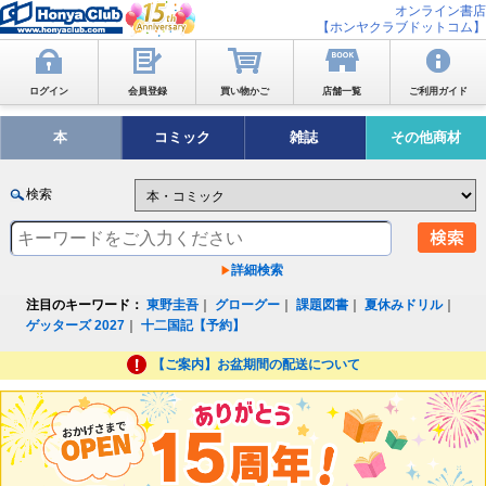
オンライン書店
【ホンヤクラブドットコム】
ログイン
会員登録
買い物かご
店舗一覧
ご利用ガイド
本
コミック
雑誌
その他商材
検索
詳細検索
注目のキーワード：
東野圭吾
｜
グローグー
｜
課題図書
｜
夏休みドリル
｜
ゲッターズ 2027
｜
十二国記【予約】
【ご案内】お盆期間の配送について