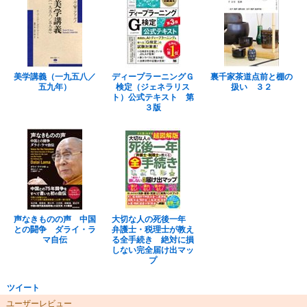
美学講義（一九五八／
ディープラーニングＧ
裏千家茶道点前と棚の
五九年）
検定（ジェネラリス
扱い ３２
ト）公式テキスト 第
３版
声なきものの声 中国
大切な人の死後一年
との闘争 ダライ・ラ
弁護士・税理士が教え
マ自伝
る全手続き 絶対に損
しない完全届け出マッ
プ
ツイート
ユーザーレビュー