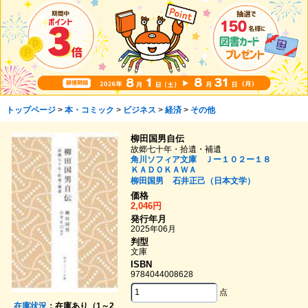
トップページ
>
本・コミック
>
ビジネス
>
経済
>
その他
柳田国男自伝
故郷七十年・拾遺・補遺
角川ソフィア文庫 Ｊー１０２ー１８
ＫＡＤＯＫＡＷＡ
柳田国男
石井正己（日本文学）
価格
2,046円
発行年月
2025年06月
判型
文庫
ISBN
9784044008628
点
在庫状況
：在庫あり（1～2