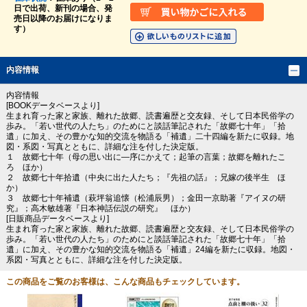
日で出荷、新刊の場合、発
売日以降のお届けになりま
す）
内容情報
内容情報
[BOOKデータベースより]
生まれ育った家と家族、離れた故郷、読書遍歴と交友録、そして日本民俗学の
歩み。「若い世代の人たち」のためにと談話筆記された「故郷七十年」「拾
遺」に加え、その豊かな知的交流を物語る「補遺」二十四編を新たに収録。地
図・系図・写真とともに、詳細な注を付した決定版。
１ 故郷七十年（母の思い出に―序にかえて；起筆の言葉；故郷を離れたこ
ろ ほか）
２ 故郷七十年拾遺（中央に出た人たち；『先祖の話』；兄嫁の後半生 ほ
か）
３ 故郷七十年補遺（萩坪翁追懐（松浦辰男）；金田一京助著『アイヌの研
究』；高木敏雄著『日本神話伝説の研究』 ほか）
[日販商品データベースより]
生まれ育った家と家族、離れた故郷、読書遍歴と交友録、そして日本民俗学の
歩み。「若い世代の人たち」のためにと談話筆記された「故郷七十年」「拾
遺」に加え、その豊かな知的交流を物語る「補遺」24編を新たに収録。地図・
系図・写真とともに、詳細な注を付した決定版。
この商品をご覧のお客様は、こんな商品もチェックしています。