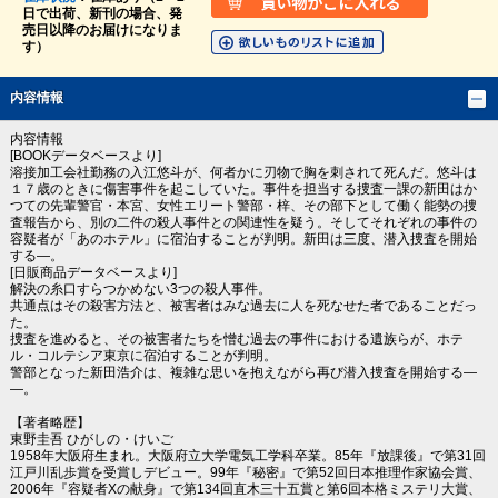
日で出荷、新刊の場合、発
売日以降のお届けになりま
す）
内容情報
内容情報
[BOOKデータベースより]
溶接加工会社勤務の入江悠斗が、何者かに刃物で胸を刺されて死んだ。悠斗は
１７歳のときに傷害事件を起こしていた。事件を担当する捜査一課の新田はか
つての先輩警官・本宮、女性エリート警部・梓、その部下として働く能勢の捜
査報告から、別の二件の殺人事件との関連性を疑う。そしてそれぞれの事件の
容疑者が「あのホテル」に宿泊することが判明。新田は三度、潜入捜査を開始
する―。
[日販商品データベースより]
解決の糸口すらつかめない3つの殺人事件。
共通点はその殺害方法と、被害者はみな過去に人を死なせた者であることだっ
た。
捜査を進めると、その被害者たちを憎む過去の事件における遺族らが、ホテ
ル・コルテシア東京に宿泊することが判明。
警部となった新田浩介は、複雑な思いを抱えながら再び潜入捜査を開始する―
―。
【著者略歴】
東野圭吾 ひがしの・けいご
1958年大阪府生まれ。大阪府立大学電気工学科卒業。85年『放課後』で第31回
江戸川乱歩賞を受賞しデビュー。99年『秘密』で第52回日本推理作家協会賞、
2006年『容疑者Xの献身』で第134回直木三十五賞と第6回本格ミステリ大賞、