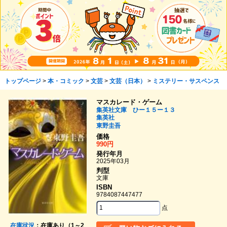
トップページ
>
本・コミック
>
文芸
>
文芸（日本）
>
ミステリー・サスペンス
マスカレード・ゲーム
集英社文庫 ひー１５ー１３
集英社
東野圭吾
価格
990円
発行年月
2025年03月
判型
文庫
ISBN
9784087447477
点
在庫状況
：在庫あり（1～2