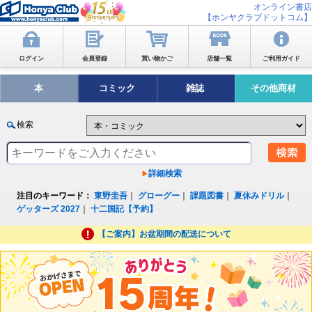
オンライン書店
【ホンヤクラブドットコム】
ログイン
会員登録
買い物かご
店舗一覧
ご利用ガイド
本
コミック
雑誌
その他商材
検索
詳細検索
注目のキーワード：
東野圭吾
｜
グローグー
｜
課題図書
｜
夏休みドリル
｜
ゲッターズ 2027
｜
十二国記【予約】
【ご案内】お盆期間の配送について