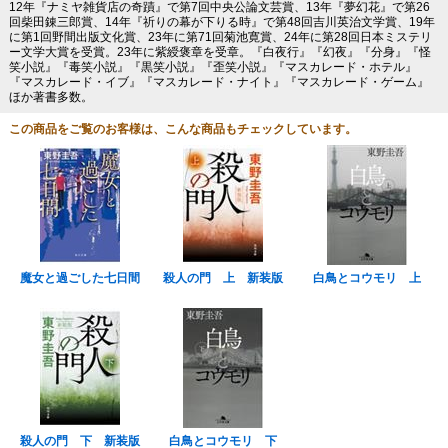
12年『ナミヤ雑貨店の奇蹟』で第7回中央公論文芸賞、13年『夢幻花』で第26
回柴田錬三郎賞、14年『祈りの幕が下りる時』で第48回吉川英治文学賞、19年
に第1回野間出版文化賞、23年に第71回菊池寛賞、24年に第28回日本ミステリ
ー文学大賞を受賞。23年に紫綬褒章を受章。『白夜行』『幻夜』『分身』『怪
笑小説』『毒笑小説』『黒笑小説』『歪笑小説』『マスカレード・ホテル』
『マスカレード・イブ』『マスカレード・ナイト』『マスカレード・ゲーム』
ほか著書多数。
この商品をご覧のお客様は、こんな商品もチェックしています。
魔女と過ごした七日間
殺人の門 上 新装版
白鳥とコウモリ 上
殺人の門 下 新装版
白鳥とコウモリ 下